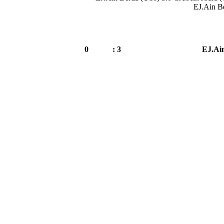
EJ.Ain B
0
3 :
EJ.Ai