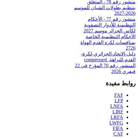
منشور رقم 78 - المتعلق
بتنظيم بطولات الشبان للموسم
2026-2027
منشور رقم 77 - الأحكام
التنظيمية للأدوار التصفوية
لكأس الجزائر موسم 2027
الأحكام التنظيمية الخاصة
بمنافسات لكرة القدم الهواة
2726
دليل-الاتحاد-الجزائري-لكرة-
القدم-للنزاهة_compressed
المنشور رقم 70 المؤرخ في 22
فيفري 2026
روابط مفيدة
FAF
LFP
LNFA
LIRF
LRFA
LWFG
FIFA
CAF