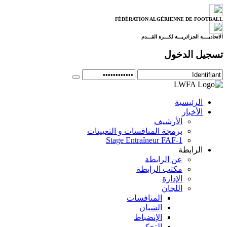
FÉDÉRATION ALGÉRIENNE DE FOOTBALL
الاتحاديــــة الجزائريـــة لكـــرة القـــدم
تسجيل الدخول
الرئيسية
الأخبار
الأرشيف
برمجة المنافسات و التعيينات
Stage Entraîneur FAF-1
الرابطة
عن الرابطة
مكتب الرابطة
الإدارة
اللجان
المنافسات
الشبان
الإنضباط
التحكيم