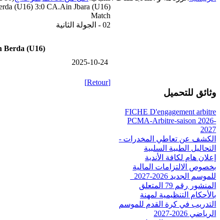
erda (U16) 3:0 CA.Ain Jbara (U16)
Match
02 - الجولة الثانية
n Berda (U16)
2025-10-24
[Retour]
وثائق للتحميل
FICHE D'engagement arbitre
PCMA-Arbitre-saison 2026-
2027
الكشف عن تعاطي المخدرات -
التحاليل الطبية السلبية
إعلان هام لكافة الأندية
بخصوص الالتزامات المالية
للموسم الجديد 2026-2027_
المنشور رقم 79 المتعلق
بالأحكام التنظيمية لمهنة
التدريب في كرة القدم للموسم
الرياضي 2026-2027