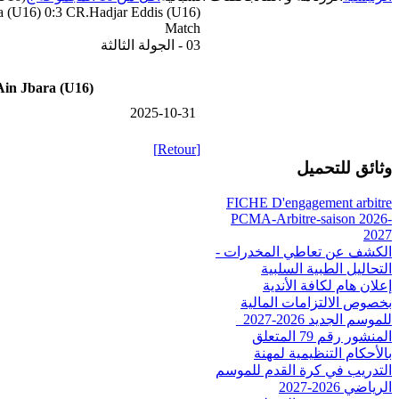
a (U16) 0:3 CR.Hadjar Eddis (U16)
Match
03 - الجولة الثالثة
in Jbara (U16)
2025-10-31
[Retour]
وثائق للتحميل
FICHE D'engagement arbitre
PCMA-Arbitre-saison 2026-
2027
الكشف عن تعاطي المخدرات -
التحاليل الطبية السلبية
إعلان هام لكافة الأندية
بخصوص الالتزامات المالية
للموسم الجديد 2026-2027_
المنشور رقم 79 المتعلق
بالأحكام التنظيمية لمهنة
التدريب في كرة القدم للموسم
الرياضي 2026-2027