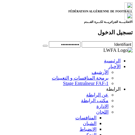
FÉDÉRATION ALGÉRIENNE DE FOOTBALL
الاتحاديــــة الجزائريـــة لكـــرة القـــدم
تسجيل الدخول
الرئيسية
الأخبار
الأرشيف
برمجة المنافسات و التعيينات
Stage Entraîneur FAF-1
الرابطة
عن الرابطة
مكتب الرابطة
الإدارة
اللجان
المنافسات
الشبان
الإنضباط
التحكيم