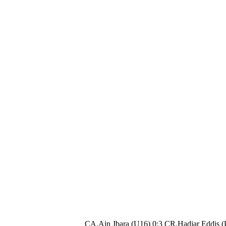
CA.Ain Jbara (U16) 0:3 CR.Hadjar Eddis 