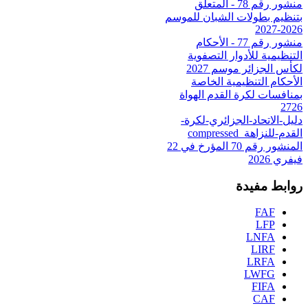
منشور رقم 78 - المتعلق
بتنظيم بطولات الشبان للموسم
2026-2027
منشور رقم 77 - الأحكام
التنظيمية للأدوار التصفوية
لكأس الجزائر موسم 2027
الأحكام التنظيمية الخاصة
بمنافسات لكرة القدم الهواة
2726
دليل-الاتحاد-الجزائري-لكرة-
القدم-للنزاهة_compressed
المنشور رقم 70 المؤرخ في 22
فيفري 2026
روابط مفيدة
FAF
LFP
LNFA
LIRF
LRFA
LWFG
FIFA
CAF