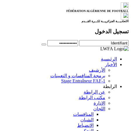
FÉDÉRATION ALGÉRIENNE DE FOOTBALL
الاتحاديــــة الجزائريـــة لكـــرة القـــدم
تسجيل الدخول
الرئيسية
الأخبار
الأرشيف
برمجة المنافسات و التعيينات
Stage Entraîneur FAF-1
الرابطة
عن الرابطة
مكتب الرابطة
الإدارة
اللجان
المنافسات
الشبان
الإنضباط
التحكيم