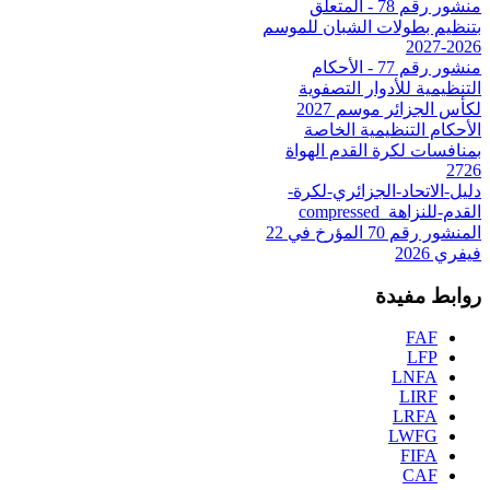
منشور رقم 78 - المتعلق
بتنظيم بطولات الشبان للموسم
2026-2027
منشور رقم 77 - الأحكام
التنظيمية للأدوار التصفوية
لكأس الجزائر موسم 2027
الأحكام التنظيمية الخاصة
بمنافسات لكرة القدم الهواة
2726
دليل-الاتحاد-الجزائري-لكرة-
القدم-للنزاهة_compressed
المنشور رقم 70 المؤرخ في 22
فيفري 2026
روابط مفيدة
FAF
LFP
LNFA
LIRF
LRFA
LWFG
FIFA
CAF