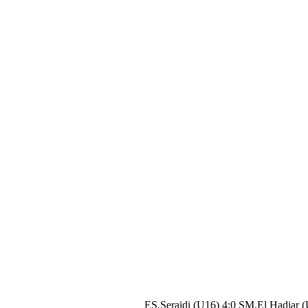
ES.Seraidi (U16) 4:0 SM.El Hadjar 