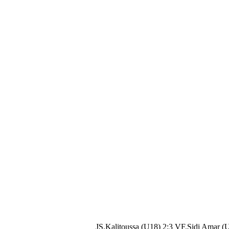
JS.Kalitoussa (U18) 2:3 VF.Sidi Amar (