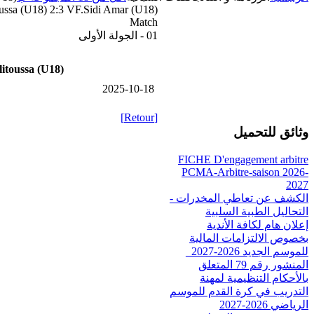
oussa (U18) 2:3 VF.Sidi Amar (U18)
Match
01 - الجولة الأولى
itoussa (U18)
2025-10-18
[Retour]
وثائق للتحميل
FICHE D'engagement arbitre
PCMA-Arbitre-saison 2026-
2027
الكشف عن تعاطي المخدرات -
التحاليل الطبية السلبية
إعلان هام لكافة الأندية
بخصوص الالتزامات المالية
للموسم الجديد 2026-2027_
المنشور رقم 79 المتعلق
بالأحكام التنظيمية لمهنة
التدريب في كرة القدم للموسم
الرياضي 2026-2027