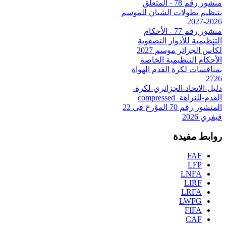
منشور رقم 78 - المتعلق
بتنظيم بطولات الشبان للموسم
2026-2027
منشور رقم 77 - الأحكام
التنظيمية للأدوار التصفوية
لكأس الجزائر موسم 2027
الأحكام التنظيمية الخاصة
بمنافسات لكرة القدم الهواة
2726
دليل-الاتحاد-الجزائري-لكرة-
القدم-للنزاهة_compressed
المنشور رقم 70 المؤرخ في 22
فيفري 2026
روابط مفيدة
FAF
LFP
LNFA
LIRF
LRFA
LWFG
FIFA
CAF