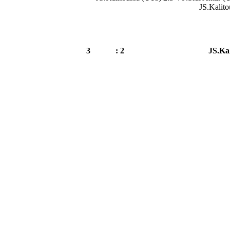
JS.Kalit
3
2 :
JS.Kal