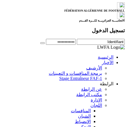
FÉDÉRATION ALGÉRIENNE DE FOOTBALL
الاتحاديــــة الجزائريـــة لكـــرة القـــدم
تسجيل الدخول
الرئيسية
الأخبار
الأرشيف
برمجة المنافسات و التعيينات
Stage Entraîneur FAF-1
الرابطة
عن الرابطة
مكتب الرابطة
الإدارة
اللجان
المنافسات
الشبان
الإنضباط
التحكيم