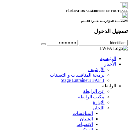
FÉDÉRATION ALGÉRIENNE DE FOOTBALL
الاتحاديــــة الجزائريـــة لكـــرة القـــدم
تسجيل الدخول
الرئيسية
الأخبار
الأرشيف
برمجة المنافسات و التعيينات
Stage Entraîneur FAF-1
الرابطة
عن الرابطة
مكتب الرابطة
الإدارة
اللجان
المنافسات
الشبان
الإنضباط
التحكيم