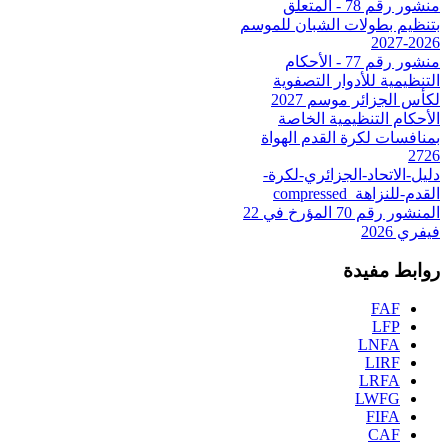
منشور رقم 78 - المتعلق
بتنظيم بطولات الشبان للموسم
2026-2027
منشور رقم 77 - الأحكام
التنظيمية للأدوار التصفوية
لكأس الجزائر موسم 2027
الأحكام التنظيمية الخاصة
بمنافسات لكرة القدم الهواة
2726
دليل-الاتحاد-الجزائري-لكرة-
القدم-للنزاهة_compressed
المنشور رقم 70 المؤرخ في 22
فيفري 2026
روابط مفيدة
FAF
LFP
LNFA
LIRF
LRFA
LWFG
FIFA
CAF