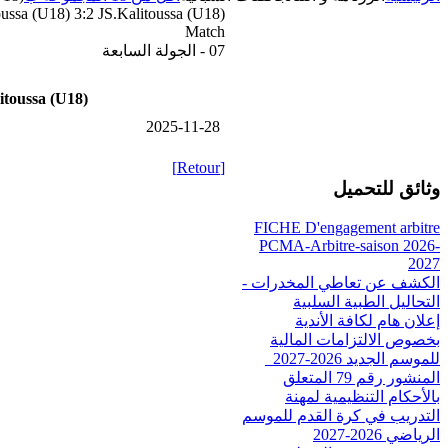
ussa (U18) 3:2 JS.Kalitoussa (U18)
Match
07 - الجولة السابعة
itoussa (U18)
2025-11-28
[Retour]
وثائق للتحميل
FICHE D'engagement arbitre
PCMA-Arbitre-saison 2026-
2027
الكشف عن تعاطي المخدرات -
التحاليل الطبية السلبية
إعلان هام لكافة الأندية
بخصوص الالتزامات المالية
للموسم الجديد 2026-2027_
المنشور رقم 79 المتعلق
بالأحكام التنظيمية لمهنة
التدريب في كرة القدم للموسم
الرياضي 2026-2027