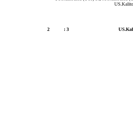
US.Kalito
2
3 :
US.Kal