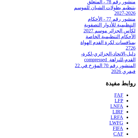
منشور رقم 78 - المتعلق
بتنظيم بطولات الشبان للموسم
2026-2027
منشور رقم 77 - الأحكام
التنظيمية للأدوار التصفوية
لكأس الجزائر موسم 2027
الأحكام التنظيمية الخاصة
بمنافسات لكرة القدم الهواة
2726
دليل-الاتحاد-الجزائري-لكرة-
القدم-للنزاهة_compressed
المنشور رقم 70 المؤرخ في 22
فيفري 2026
روابط مفيدة
FAF
LFP
LNFA
LIRF
LRFA
LWFG
FIFA
CAF