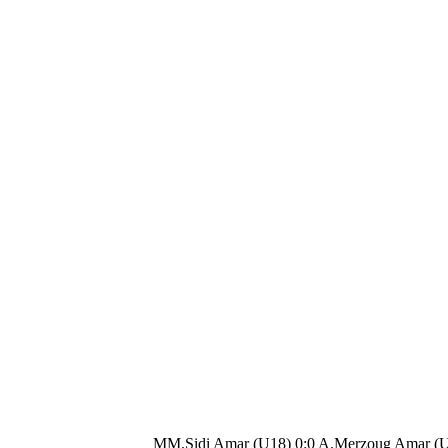
MM.Sidi Amar (U18) 0:0 A.Merzoug Amar (