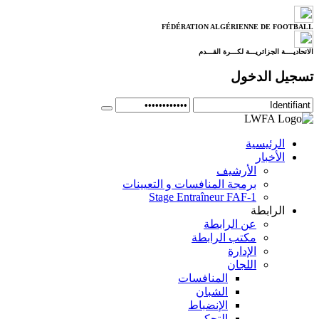
FÉDÉRATION ALGÉRIENNE DE FOOTBALL
الاتحاديــــة الجزائريـــة لكـــرة القـــدم
تسجيل الدخول
الرئيسية
الأخبار
الأرشيف
برمجة المنافسات و التعيينات
Stage Entraîneur FAF-1
الرابطة
عن الرابطة
مكتب الرابطة
الإدارة
اللجان
المنافسات
الشبان
الإنضباط
التحكيم