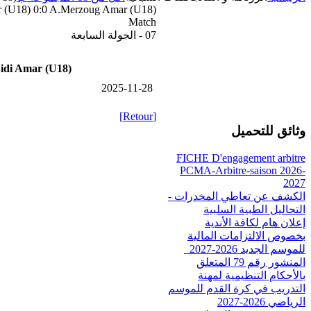
 (U18) 0:0 A.Merzoug Amar (U18)
Match
07 - الجولة السابعة
di Amar (U18)
2025-11-28
[Retour]
وثائق للتحميل
FICHE D'engagement arbitre
PCMA-Arbitre-saison 2026-
2027
الكشف عن تعاطي المخدرات -
التحاليل الطبية السلبية
إعلان هام لكافة الأندية
بخصوص الالتزامات المالية
للموسم الجديد 2026-2027_
المنشور رقم 79 المتعلق
بالأحكام التنظيمية لمهنة
التدريب في كرة القدم للموسم
الرياضي 2026-2027