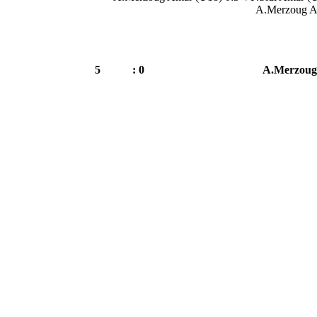
A.Merzoug A
5
0 :
A.Merzoug