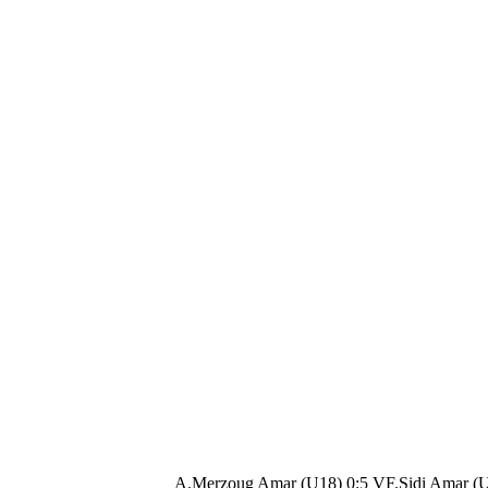
A.Merzoug Amar (U18) 0:5 VF.Sidi Amar (