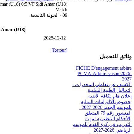
mar (U18) 0:5 VF.Sidi Amar (U18)
Match
09 - الجولة التاسعة
 Amar (U18)
2025-12-12
[Retour]
وثائق للتحميل
FICHE D'engagement arbitre
PCMA-Arbitre-saison 2026-
2027
الكشف عن تعاطي المخدرات -
التحاليل الطبية السلبية
إعلان هام لكافة الأندية
بخصوص الالتزامات المالية
للموسم الجديد 2026-2027_
المنشور رقم 79 المتعلق
بالأحكام التنظيمية لمهنة
التدريب في كرة القدم للموسم
الرياضي 2026-2027