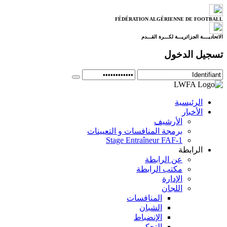
FÉDÉRATION ALGÉRIENNE DE FOOTBALL
الاتحاديــــة الجزائريـــة لكـــرة القـــدم
تسجيل الدخول
الرئيسية
الأخبار
الأرشيف
برمجة المنافسات و التعيينات
Stage Entraîneur FAF-1
الرابطة
عن الرابطة
مكتب الرابطة
الإدارة
اللجان
المنافسات
الشبان
الإنضباط
التحكيم