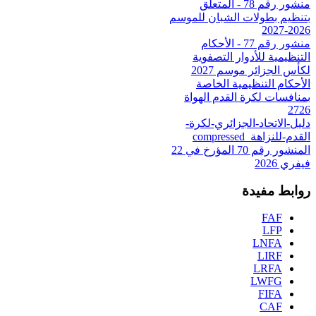
منشور رقم 78 - المتعلق
بتنظيم بطولات الشبان للموسم
2026-2027
منشور رقم 77 - الأحكام
التنظيمية للأدوار التصفوية
لكأس الجزائر موسم 2027
الأحكام التنظيمية الخاصة
بمنافسات لكرة القدم الهواة
2726
دليل-الاتحاد-الجزائري-لكرة-
القدم-للنزاهة_compressed
المنشور رقم 70 المؤرخ في 22
فيفري 2026
روابط مفيدة
FAF
LFP
LNFA
LIRF
LRFA
LWFG
FIFA
CAF