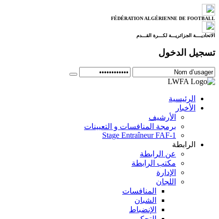
FÉDÉRATION ALGÉRIENNE DE FOOTBALL
الاتحاديــــة الجزائريـــة لكـــرة القـــدم
تسجيل الدخول
الرئيسية
الأخبار
الأرشيف
برمجة المنافسات و التعيينات
Stage Entraîneur FAF-1
الرابطة
عن الرابطة
مكتب الرابطة
الإدارة
اللجان
المنافسات
الشبان
الإنضباط
التحكيم