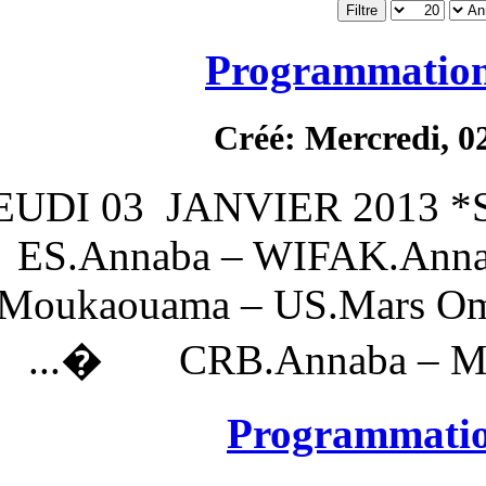
Prog
Créé:
DU JEUDI 03 JANVI
ES.Annaba – W
O.Moukaouama – U
CRB.An
Pro