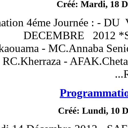
Créé
* Programmation 4éme Jo
DECEMBRE
O.Moukaouama - MC.A
10H00 RC.Kherraza - A
Pro
Créé