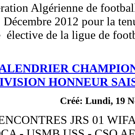
que la fédération Algérienne
Jeudi 20 Décembre 2012 p
générale élective de la l
CALENDRIER C
DIVISION HONNE
Créé
JRS RENCONTRES JR
USMO SOCA - USMB USS 