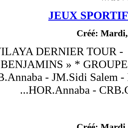
JEUX
PHASE WILAYA DERNIER 
groupes « BENJAMINS »
–B- - CRB.Annaba - JM.S
HOR.Annab