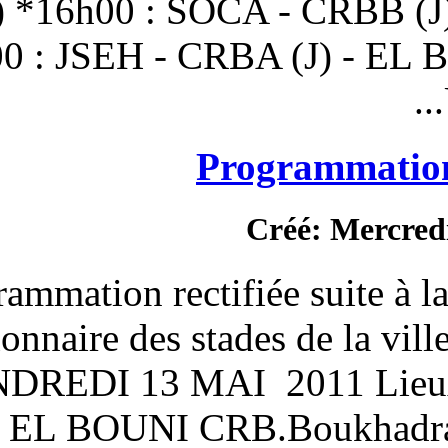
- USS (J) *16h00 : SOC
*14h00 : JSEH - CRBA
Pro
C
Programmation rectifié
(Gestionnaire des stad
VENDREDI 13 MAI 2
Heures EL BOUNI CRB.