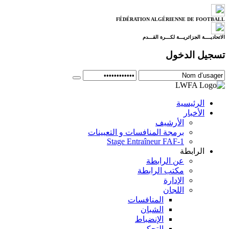
FÉDÉRATION ALGÉRIENNE DE FOOTBALL
الاتحاديــــة الجزائريـــة لكـــرة القـــدم
تسجيل الدخول
الرئيسية
الأخبار
الأرشيف
برمجة المنافسات و التعيينات
Stage Entraîneur FAF-1
الرابطة
عن الرابطة
مكتب الرابطة
الإدارة
اللجان
المنافسات
الشبان
الإنضباط
التحكيم