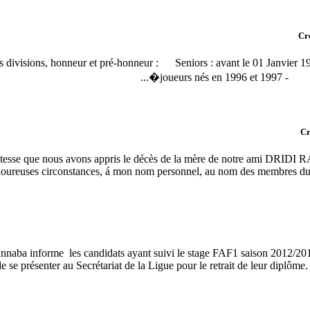
Cr
des divisions, honneur et pré-honneur : Seniors : avant le 01 Janvi
joueurs nés en 1996 et 1997 - Un
Cr
ristesse que nous avons appris le décès de la mère de notre ami DRIDI
reuses circonstances, á mon nom personnel, au nom des membres du bure
nnaba informe les candidats ayant suivi le stage FAF1 saison 2012/201
de se présenter au Secrétariat de la Ligue pour le retrait de leur 