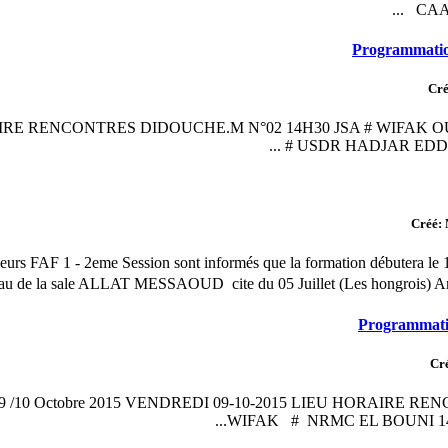
CAAJ
Programmati
Cré
AIRE RENCONTRES DIDOUCHE.M N°02 14H30 JSA # WIFAK O
# USDR HADJAR EDDIS 
Créé: 
ineurs FAF 1 - 2eme Session sont informés que la formation débutera le
au de la sale ALLAT MESSAOUD cite du 05 Juillet (Les hongrois) Ann
Programmati
Cré
 des 09 /10 Octobre 2015 VENDREDI 09-10-2015 LIEU HORAIRE 
WIFAK # NRMC EL BOUNI 14H