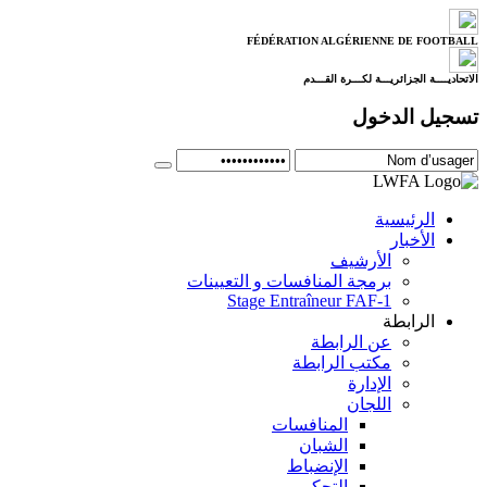
FÉDÉRATION ALGÉRIENNE DE FOOTBALL
الاتحاديــــة الجزائريـــة لكـــرة القـــدم
تسجيل الدخول
الرئيسية
الأخبار
الأرشيف
برمجة المنافسات و التعيينات
Stage Entraîneur FAF-1
الرابطة
عن الرابطة
مكتب الرابطة
الإدارة
اللجان
المنافسات
الشبان
الإنضباط
التحكيم