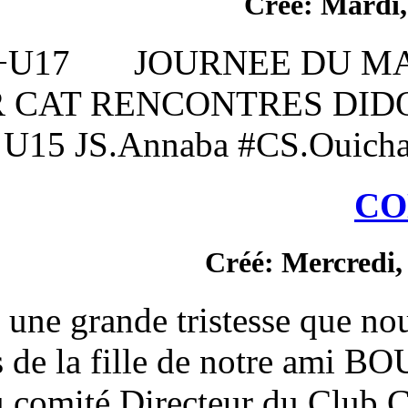
U15+U17 JOURNEE
LIEU HOR CAT RENCON
14 h 00 U15 JS.Annaba #
Cré
C’est avec une grande trist
décès de la fille d
membre du comité Directeu