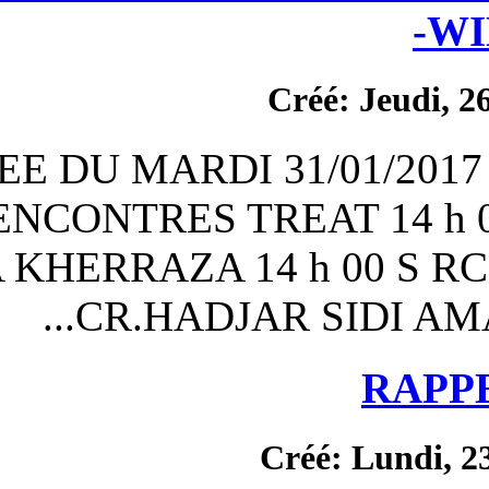
C
JOURNEE DU MARDI 3
RENCONTRES TREA
JS.TACHA KHERRAZA 14
CR.HADJAR 
Cr