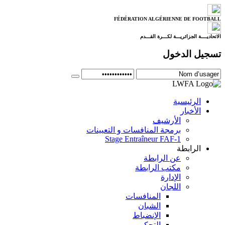
FÉDÉRATION ALGÉRIENNE DE FOOTBALL
الاتحاديــــة الجزائريـــة لكـــرة القـــدم
تسجيل الدخول
الرئيسية
الأخبار
الأرشيف
برمجة المنافسات و التعيينات
Stage Entraîneur FAF-1
الرابطة
عن الرابطة
مكتب الرابطة
الإدارة
اللجان
المنافسات
الشبان
الإنضباط
التحكيم