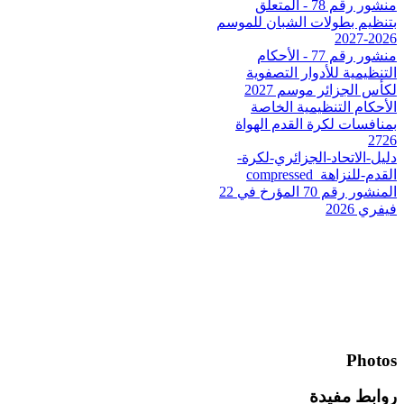
منشور رقم 78 - المتعلق
بتنظيم بطولات الشبان للموسم
2026-2027
منشور رقم 77 - الأحكام
التنظيمية للأدوار التصفوية
لكأس الجزائر موسم 2027
الأحكام التنظيمية الخاصة
بمنافسات لكرة القدم الهواة
2726
دليل-الاتحاد-الجزائري-لكرة-
القدم-للنزاهة_compressed
المنشور رقم 70 المؤرخ في 22
فيفري 2026
Photos
روابط مفيدة