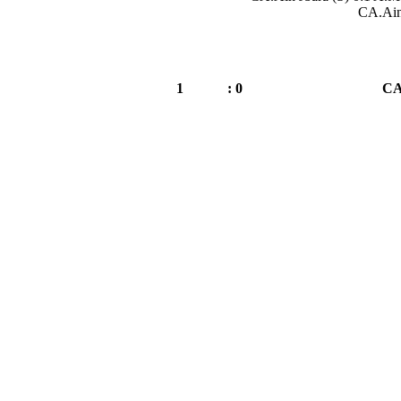
CA.Ain
1
0 :
CA