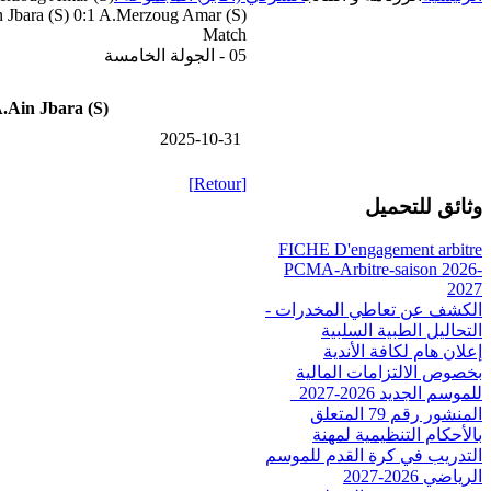
 Jbara (S) 0:1 A.Merzoug Amar (S)
Match
05 - الجولة الخامسة
.Ain Jbara (S)
2025-10-31
[Retour]
وثائق للتحميل
FICHE D'engagement arbitre
PCMA-Arbitre-saison 2026-
2027
الكشف عن تعاطي المخدرات -
التحاليل الطبية السلبية
إعلان هام لكافة الأندية
بخصوص الالتزامات المالية
للموسم الجديد 2026-2027_
المنشور رقم 79 المتعلق
بالأحكام التنظيمية لمهنة
التدريب في كرة القدم للموسم
الرياضي 2026-2027