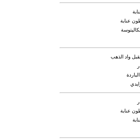
ابة
ون عنابة
كاليتوسة
بل واد الذهب
ر
لباردة
ايدي
ر
ون عنابة
ابة