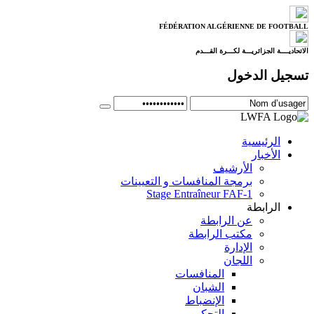
FÉDÉRATION ALGÉRIENNE DE FOOTBALL
الاتحاديــــة الجزائريـــة لكـــرة القـــدم
تسجيل الدخول
الرئيسية
الأخبار
الأرشيف
برمجة المنافسات و التعيينات
Stage Entraîneur FAF-1
الرابطة
عن الرابطة
مكتب الرابطة
الإدارة
اللجان
المنافسات
الشبان
الإنضباط
التحكيم