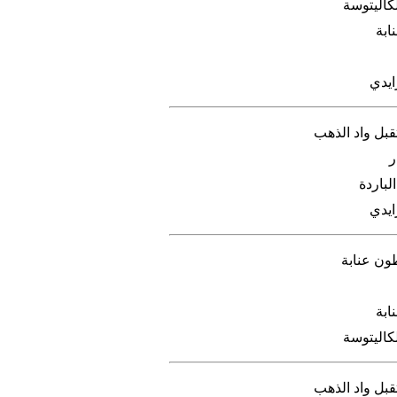
كاليتوسة
ابة
ايدي
بل واد الذهب
ر
لباردة
ايدي
ون عنابة
ابة
كاليتوسة
بل واد الذهب