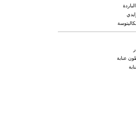
لباردة
ايدي
كاليتوسة
ر
ون عنابة
ابة