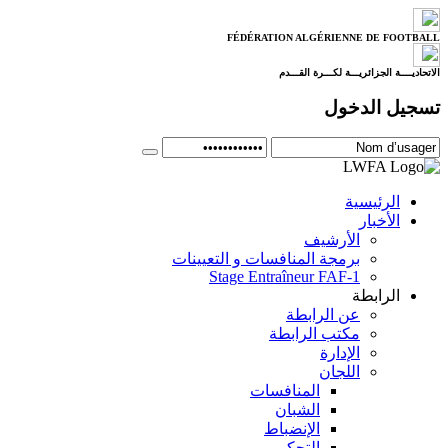
FÉDÉRATION ALGÉRIENNE DE FOOTBALL
الاتحاديــــة الجزائريـــة لكـــرة القـــدم
تسجيل الدخول
الرئيسية
الأخبار
الأرشيف
برمجة المنافسات و التعيينات
Stage Entraîneur FAF-1
الرابطة
عن الرابطة
مكتب الرابطة
الإدارة
اللجان
المنافسات
الشبان
الإنضباط
التحكيم