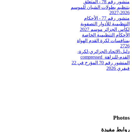
منشور رقم 78 - المتعلق
بتنظيم بطولات الشبان للموسم
2026-2027
منشور رقم 77 - الأحكام
التنظيمية للأدوار التصفوية
لكأس الجزائر موسم 2027
الأحكام التنظيمية الخاصة
بمنافسات لكرة القدم الهواة
2726
دليل-الاتحاد-الجزائري-لكرة-
القدم-للنزاهة_compressed
المنشور رقم 70 المؤرخ في 22
فيفري 2026
Photos
روابط مفيدة