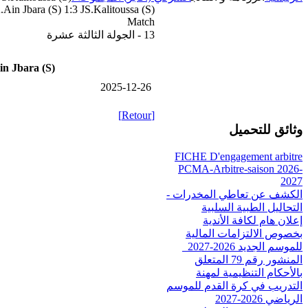
Ain Jbara (S) 1:3 JS.Kalitoussa (S)
Match
13 - الجولة الثالثة عشرة
n Jbara (S)
2025-12-26
[Retour]
وثائق للتحميل
FICHE D'engagement arbitre
PCMA-Arbitre-saison 2026-
2027
الكشف عن تعاطي المخدرات -
التحاليل الطبية السلبية
إعلان هام لكافة الأندية
بخصوص الالتزامات المالية
للموسم الجديد 2026-2027_
المنشور رقم 79 المتعلق
بالأحكام التنظيمية لمهنة
التدريب في كرة القدم للموسم
الرياضي 2026-2027