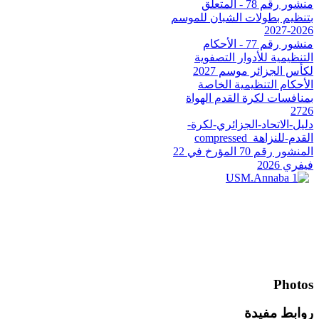
منشور رقم 78 - المتعلق
بتنظيم بطولات الشبان للموسم
2026-2027
منشور رقم 77 - الأحكام
التنظيمية للأدوار التصفوية
لكأس الجزائر موسم 2027
الأحكام التنظيمية الخاصة
بمنافسات لكرة القدم الهواة
2726
دليل-الاتحاد-الجزائري-لكرة-
القدم-للنزاهة_compressed
المنشور رقم 70 المؤرخ في 22
فيفري 2026
Photos
روابط مفيدة