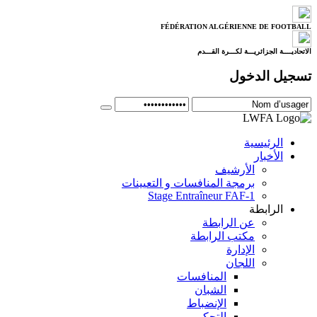
FÉDÉRATION ALGÉRIENNE DE FOOTBALL
الاتحاديــــة الجزائريـــة لكـــرة القـــدم
تسجيل الدخول
الرئيسية
الأخبار
الأرشيف
برمجة المنافسات و التعيينات
Stage Entraîneur FAF-1
الرابطة
عن الرابطة
مكتب الرابطة
الإدارة
اللجان
المنافسات
الشبان
الإنضباط
التحكيم