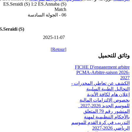
ES.Seraidi (S) 1:2 ES.Annaba (S)
Match
06 - الجولة السادسة
S.Seraidi (S)
2025-11-07
[Retour]
وثائق للتحميل
FICHE D'engagement arbitre
PCMA-Arbitre-saison 2026-
2027
الكشف عن تعاطي المخدرات -
التحاليل الطبية السلبية
إعلان هام لكافة الأندية
بخصوص الالتزامات المالية
للموسم الجديد 2026-2027_
المنشور رقم 79 المتعلق
بالأحكام التنظيمية لمهنة
التدريب في كرة القدم للموسم
الرياضي 2026-2027