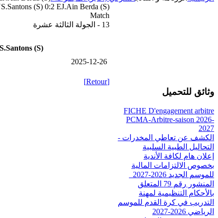
S.Santons (S) 0:2 EJ.Ain Berda (S)
Match
13 - الجولة الثالثة عشرة
S.Santons (S)
2025-12-26
[Retour]
وثائق للتحميل
FICHE D'engagement arbitre
PCMA-Arbitre-saison 2026-
2027
الكشف عن تعاطي المخدرات -
التحاليل الطبية السلبية
إعلان هام لكافة الأندية
بخصوص الالتزامات المالية
للموسم الجديد 2026-2027_
المنشور رقم 79 المتعلق
بالأحكام التنظيمية لمهنة
التدريب في كرة القدم للموسم
الرياضي 2026-2027