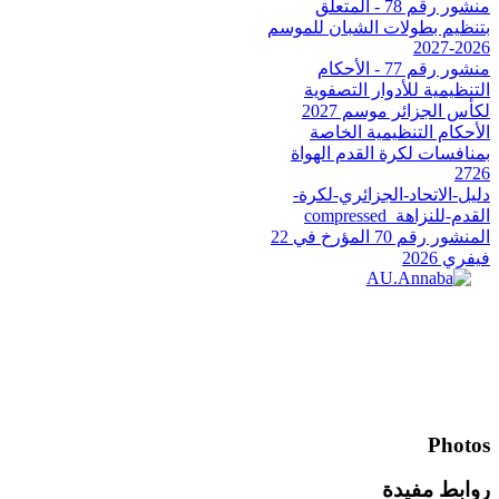
منشور رقم 78 - المتعلق
بتنظيم بطولات الشبان للموسم
2026-2027
منشور رقم 77 - الأحكام
التنظيمية للأدوار التصفوية
لكأس الجزائر موسم 2027
الأحكام التنظيمية الخاصة
بمنافسات لكرة القدم الهواة
2726
دليل-الاتحاد-الجزائري-لكرة-
القدم-للنزاهة_compressed
المنشور رقم 70 المؤرخ في 22
فيفري 2026
Photos
روابط مفيدة