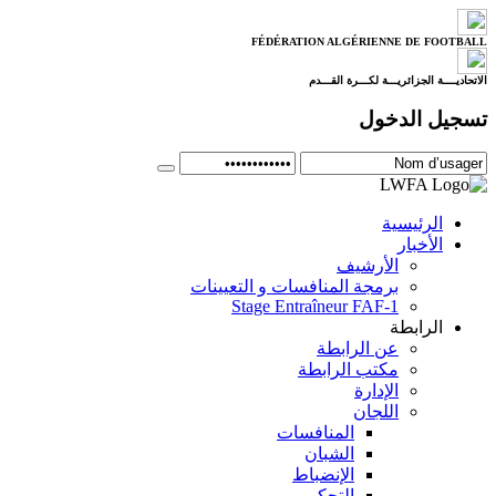
FÉDÉRATION ALGÉRIENNE DE FOOTBALL
الاتحاديــــة الجزائريـــة لكـــرة القـــدم
تسجيل الدخول
الرئيسية
الأخبار
الأرشيف
برمجة المنافسات و التعيينات
Stage Entraîneur FAF-1
الرابطة
عن الرابطة
مكتب الرابطة
الإدارة
اللجان
المنافسات
الشبان
الإنضباط
التحكيم