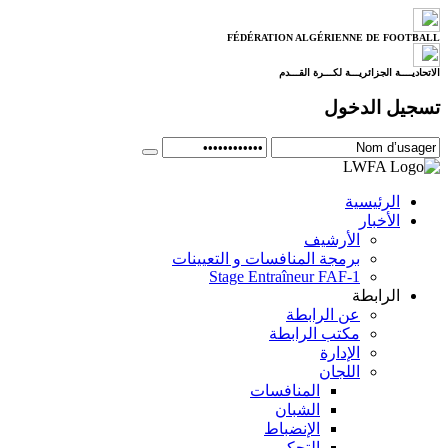
FÉDÉRATION ALGÉRIENNE DE FOOTBALL
الاتحاديــــة الجزائريـــة لكـــرة القـــدم
تسجيل الدخول
الرئيسية
الأخبار
الأرشيف
برمجة المنافسات و التعيينات
Stage Entraîneur FAF-1
الرابطة
عن الرابطة
مكتب الرابطة
الإدارة
اللجان
المنافسات
الشبان
الإنضباط
التحكيم