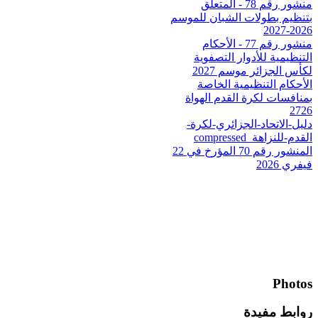
منشور رقم 78 - المتعلق
بتنظيم بطولات الشبان للموسم
2026-2027
منشور رقم 77 - الأحكام
التنظيمية للأدوار التصفوية
لكأس الجزائر موسم 2027
الأحكام التنظيمية الخاصة
بمنافسات لكرة القدم الهواة
2726
دليل-الاتحاد-الجزائري-لكرة-
القدم-للنزاهة_compressed
المنشور رقم 70 المؤرخ في 22
فيفري 2026
Photos
روابط مفيدة