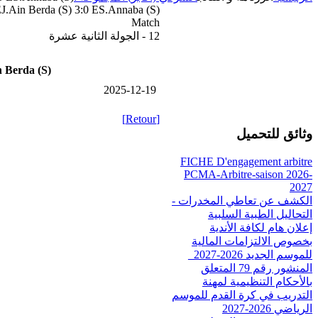
J.Ain Berda (S) 3:0 ES.Annaba (S)
Match
12 - الجولة الثانية عشرة
 Berda (S)
2025-12-19
[Retour]
وثائق للتحميل
FICHE D'engagement arbitre
PCMA-Arbitre-saison 2026-
2027
الكشف عن تعاطي المخدرات -
التحاليل الطبية السلبية
إعلان هام لكافة الأندية
بخصوص الالتزامات المالية
للموسم الجديد 2026-2027_
المنشور رقم 79 المتعلق
بالأحكام التنظيمية لمهنة
التدريب في كرة القدم للموسم
الرياضي 2026-2027