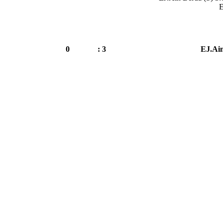
E
0
3 :
EJ.Ain