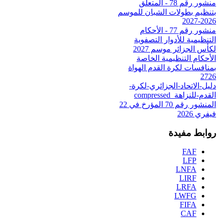
منشور رقم 78 - المتعلق
بتنظيم بطولات الشبان للموسم
2026-2027
منشور رقم 77 - الأحكام
التنظيمية للأدوار التصفوية
لكأس الجزائر موسم 2027
الأحكام التنظيمية الخاصة
بمنافسات لكرة القدم الهواة
2726
دليل-الاتحاد-الجزائري-لكرة-
القدم-للنزاهة_compressed
المنشور رقم 70 المؤرخ في 22
فيفري 2026
روابط مفيدة
FAF
LFP
LNFA
LIRF
LRFA
LWFG
FIFA
CAF