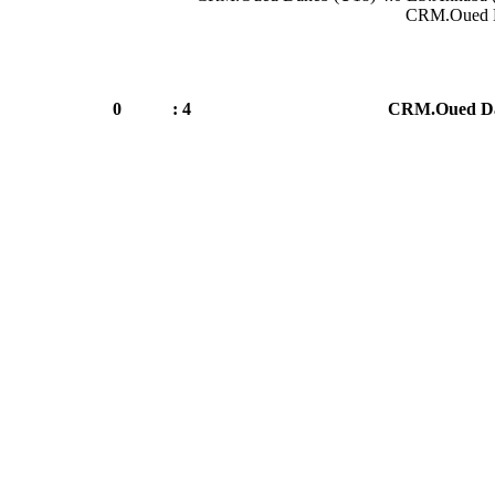
CRM.Oued D
0
4 :
CRM.Oued Da