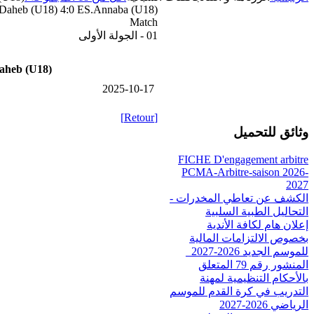
aheb (U18) 4:0 ES.Annaba (U18)
Match
01 - الجولة الأولى
heb (U18)
2025-10-17
[Retour]
وثائق للتحميل
FICHE D'engagement arbitre
PCMA-Arbitre-saison 2026-
2027
الكشف عن تعاطي المخدرات -
التحاليل الطبية السلبية
إعلان هام لكافة الأندية
بخصوص الالتزامات المالية
للموسم الجديد 2026-2027_
المنشور رقم 79 المتعلق
بالأحكام التنظيمية لمهنة
التدريب في كرة القدم للموسم
الرياضي 2026-2027