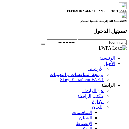
FÉDÉRATION ALGÉRIENNE DE FOOTBALL
الاتحاديــــة الجزائريـــة لكـــرة القـــدم
تسجيل الدخول
الرئيسية
الأخبار
الأرشيف
برمجة المنافسات و التعيينات
Stage Entraîneur FAF-1
الرابطة
عن الرابطة
مكتب الرابطة
الإدارة
اللجان
المنافسات
الشبان
الإنضباط
التحكيم