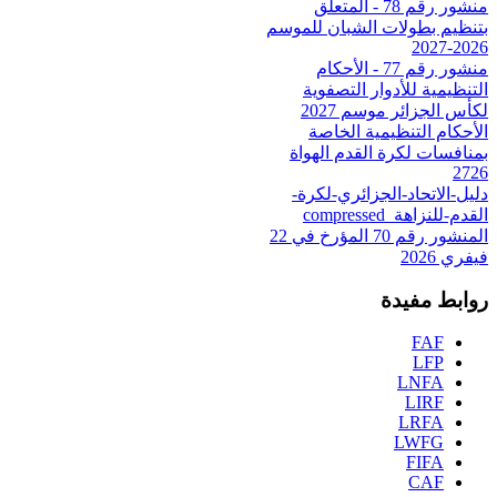
منشور رقم 78 - المتعلق
بتنظيم بطولات الشبان للموسم
2026-2027
منشور رقم 77 - الأحكام
التنظيمية للأدوار التصفوية
لكأس الجزائر موسم 2027
الأحكام التنظيمية الخاصة
بمنافسات لكرة القدم الهواة
2726
دليل-الاتحاد-الجزائري-لكرة-
القدم-للنزاهة_compressed
المنشور رقم 70 المؤرخ في 22
فيفري 2026
روابط مفيدة
FAF
LFP
LNFA
LIRF
LRFA
LWFG
FIFA
CAF