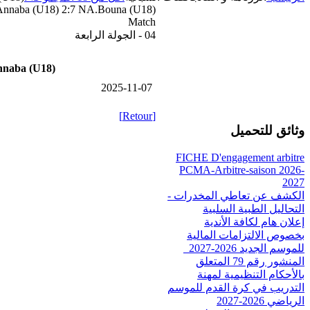
nnaba (U18) 2:7 NA.Bouna (U18)
Match
04 - الجولة الرابعة
naba (U18)
2025-11-07
[Retour]
وثائق للتحميل
FICHE D'engagement arbitre
PCMA-Arbitre-saison 2026-
2027
الكشف عن تعاطي المخدرات -
التحاليل الطبية السلبية
إعلان هام لكافة الأندية
بخصوص الالتزامات المالية
للموسم الجديد 2026-2027_
المنشور رقم 79 المتعلق
بالأحكام التنظيمية لمهنة
التدريب في كرة القدم للموسم
الرياضي 2026-2027