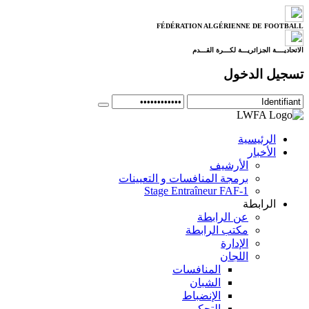
FÉDÉRATION ALGÉRIENNE DE FOOTBALL
الاتحاديــــة الجزائريـــة لكـــرة القـــدم
تسجيل الدخول
الرئيسية
الأخبار
الأرشيف
برمجة المنافسات و التعيينات
Stage Entraîneur FAF-1
الرابطة
عن الرابطة
مكتب الرابطة
الإدارة
اللجان
المنافسات
الشبان
الإنضباط
التحكيم