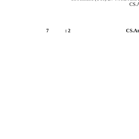
CS.A
7
2 :
CS.An