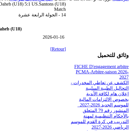
heb (U18) 5:1 US.Santons (U18)
Match
14 - الجولة الرابعة عشرة
heb (U18)
2026-01-16
[Retour]
وثائق للتحميل
FICHE D'engagement arbitre
PCMA-Arbitre-saison 2026-
2027
الكشف عن تعاطي المخدرات -
التحاليل الطبية السلبية
إعلان هام لكافة الأندية
بخصوص الالتزامات المالية
للموسم الجديد 2026-2027_
المنشور رقم 79 المتعلق
بالأحكام التنظيمية لمهنة
التدريب في كرة القدم للموسم
الرياضي 2026-2027