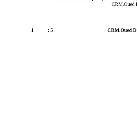
CRM.Oued Da
1
5 :
CRM.Oued Da