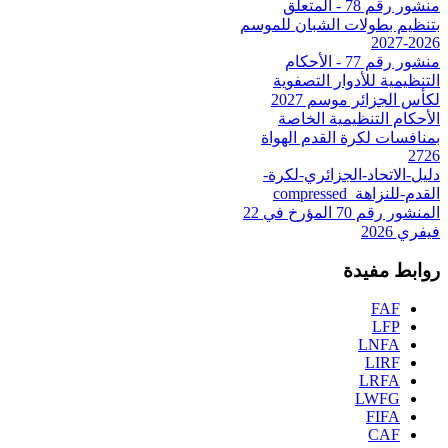
منشور رقم 78 - المتعلق
بتنظيم بطولات الشبان للموسم
2026-2027
منشور رقم 77 - الأحكام
التنظيمية للأدوار التصفوية
لكأس الجزائر موسم 2027
الأحكام التنظيمية الخاصة
بمنافسات لكرة القدم الهواة
2726
دليل-الاتحاد-الجزائري-لكرة-
القدم-للنزاهة_compressed
المنشور رقم 70 المؤرخ في 22
فيفري 2026
روابط مفيدة
FAF
LFP
LNFA
LIRF
LRFA
LWFG
FIFA
CAF