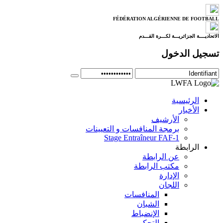
FÉDÉRATION ALGÉRIENNE DE FOOTBALL
الاتحاديــــة الجزائريـــة لكـــرة القـــدم
تسجيل الدخول
الرئيسية
الأخبار
الأرشيف
برمجة المنافسات و التعيينات
Stage Entraîneur FAF-1
الرابطة
عن الرابطة
مكتب الرابطة
الإدارة
اللجان
المنافسات
الشبان
الإنضباط
التحكيم