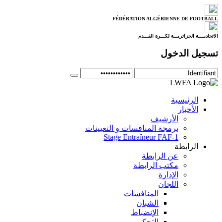
FÉDÉRATION ALGÉRIENNE DE FOOTBALL
الاتحاديــــة الجزائريـــة لكـــرة القـــدم
تسجيل الدخول
الرئيسية
الأخبار
الأرشيف
برمجة المنافسات و التعيينات
Stage Entraîneur FAF-1
الرابطة
عن الرابطة
مكتب الرابطة
الإدارة
اللجان
المنافسات
الشبان
الإنضباط
التحكيم