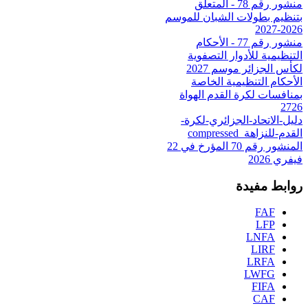
منشور رقم 78 - المتعلق
بتنظيم بطولات الشبان للموسم
2026-2027
منشور رقم 77 - الأحكام
التنظيمية للأدوار التصفوية
لكأس الجزائر موسم 2027
الأحكام التنظيمية الخاصة
بمنافسات لكرة القدم الهواة
2726
دليل-الاتحاد-الجزائري-لكرة-
القدم-للنزاهة_compressed
المنشور رقم 70 المؤرخ في 22
فيفري 2026
روابط مفيدة
FAF
LFP
LNFA
LIRF
LRFA
LWFG
FIFA
CAF