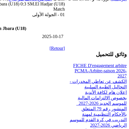
bara (U18) 0:3 SM.El Hadjar (U18)
Match
01 - الجولة الأولى
 Jbara (U18)
2025-10-17
[Retour]
وثائق للتحميل
FICHE D'engagement arbitre
PCMA-Arbitre-saison 2026-
2027
الكشف عن تعاطي المخدرات -
التحاليل الطبية السلبية
إعلان هام لكافة الأندية
بخصوص الالتزامات المالية
للموسم الجديد 2026-2027_
المنشور رقم 79 المتعلق
بالأحكام التنظيمية لمهنة
التدريب في كرة القدم للموسم
الرياضي 2026-2027