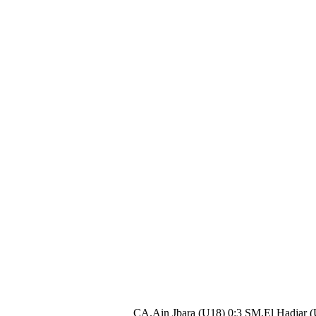
CA.Ain Jbara (U18) 0:3 SM.El Hadjar 