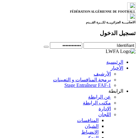
FÉDÉRATION ALGÉRIENNE DE FOOTBALL
الاتحاديــــة الجزائريـــة لكـــرة القـــدم
تسجيل الدخول
الرئيسية
الأخبار
الأرشيف
برمجة المنافسات و التعيينات
Stage Entraîneur FAF-1
الرابطة
عن الرابطة
مكتب الرابطة
الإدارة
اللجان
المنافسات
الشبان
الإنضباط
التحكيم