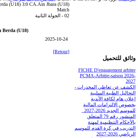
erda (U18) 3:0 CA.Ain Jbara (U18)
Match
02 - الجولة الثانية
n Berda (U18)
2025-10-24
[Retour]
وثائق للتحميل
FICHE D'engagement arbitre
PCMA-Arbitre-saison 2026-
2027
الكشف عن تعاطي المخدرات -
التحاليل الطبية السلبية
إعلان هام لكافة الأندية
بخصوص الالتزامات المالية
للموسم الجديد 2026-2027_
المنشور رقم 79 المتعلق
بالأحكام التنظيمية لمهنة
التدريب في كرة القدم للموسم
الرياضي 2026-2027