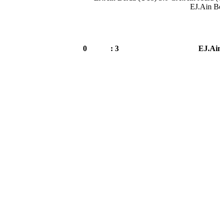
EJ.Ain B
0
3 :
EJ.Ai