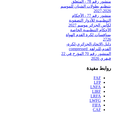
منشور رقم 78 - المتعلق
بتنظيم بطولات الشبان للموسم
2026-2027
منشور رقم 77 - الأحكام
التنظيمية للأدوار التصفوية
لكأس الجزائر موسم 2027
الأحكام التنظيمية الخاصة
بمنافسات لكرة القدم الهواة
2726
دليل-الاتحاد-الجزائري-لكرة-
القدم-للنزاهة_compressed
المنشور رقم 70 المؤرخ في 22
فيفري 2026
روابط مفيدة
FAF
LFP
LNFA
LIRF
LRFA
LWFG
FIFA
CAF