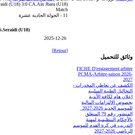
aidi (U18) 3:0 CA.Ain Jbara (U18)
Match
11 - الجولة الحادية عشرة
.Seraidi (U18)
2025-12-26
[Retour]
وثائق للتحميل
FICHE D'engagement arbitre
PCMA-Arbitre-saison 2026-
2027
الكشف عن تعاطي المخدرات -
التحاليل الطبية السلبية
إعلان هام لكافة الأندية
بخصوص الالتزامات المالية
للموسم الجديد 2026-2027_
المنشور رقم 79 المتعلق
بالأحكام التنظيمية لمهنة
التدريب في كرة القدم للموسم
الرياضي 2026-2027