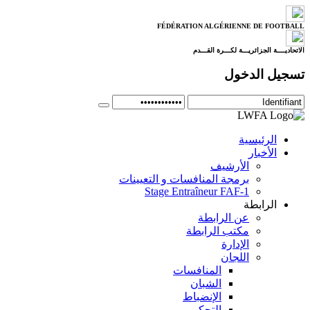
FÉDÉRATION ALGÉRIENNE DE FOOTBALL
الاتحاديــــة الجزائريـــة لكـــرة القـــدم
تسجيل الدخول
الرئيسية
الأخبار
الأرشيف
برمجة المنافسات و التعيينات
Stage Entraîneur FAF-1
الرابطة
عن الرابطة
مكتب الرابطة
الإدارة
اللجان
المنافسات
الشبان
الإنضباط
التحكيم