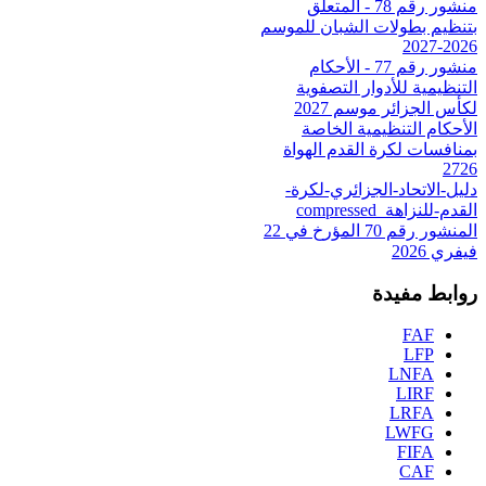
منشور رقم 78 - المتعلق
بتنظيم بطولات الشبان للموسم
2026-2027
منشور رقم 77 - الأحكام
التنظيمية للأدوار التصفوية
لكأس الجزائر موسم 2027
الأحكام التنظيمية الخاصة
بمنافسات لكرة القدم الهواة
2726
دليل-الاتحاد-الجزائري-لكرة-
القدم-للنزاهة_compressed
المنشور رقم 70 المؤرخ في 22
فيفري 2026
روابط مفيدة
FAF
LFP
LNFA
LIRF
LRFA
LWFG
FIFA
CAF