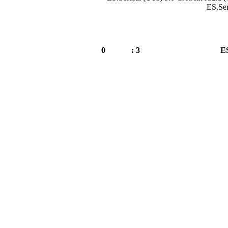
ES.Ser
0
3 :
ES