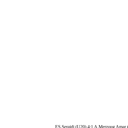
ES.Seraidi (U20) 4:1 A.Merzoug Amar 