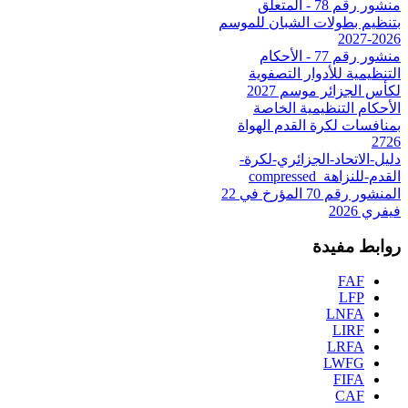
منشور رقم 78 - المتعلق
بتنظيم بطولات الشبان للموسم
2026-2027
منشور رقم 77 - الأحكام
التنظيمية للأدوار التصفوية
لكأس الجزائر موسم 2027
الأحكام التنظيمية الخاصة
بمنافسات لكرة القدم الهواة
2726
دليل-الاتحاد-الجزائري-لكرة-
القدم-للنزاهة_compressed
المنشور رقم 70 المؤرخ في 22
فيفري 2026
روابط مفيدة
FAF
LFP
LNFA
LIRF
LRFA
LWFG
FIFA
CAF