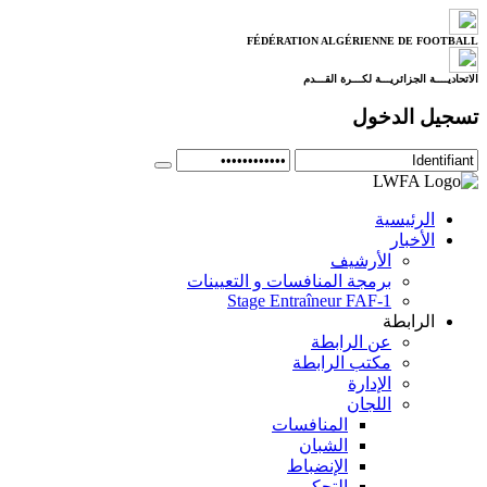
FÉDÉRATION ALGÉRIENNE DE FOOTBALL
الاتحاديــــة الجزائريـــة لكـــرة القـــدم
تسجيل الدخول
الرئيسية
الأخبار
الأرشيف
برمجة المنافسات و التعيينات
Stage Entraîneur FAF-1
الرابطة
عن الرابطة
مكتب الرابطة
الإدارة
اللجان
المنافسات
الشبان
الإنضباط
التحكيم