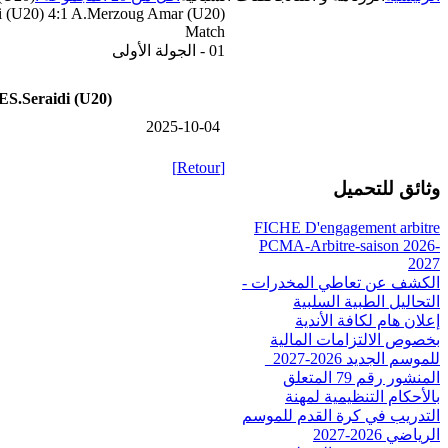
i (U20) 4:1 A.Merzoug Amar (U20)
Match
01 - الجولة الأولى
ES.Seraidi (U20)
2025-10-04
[Retour]
وثائق للتحميل
FICHE D'engagement arbitre
PCMA-Arbitre-saison 2026-
2027
الكشف عن تعاطي المخدرات -
التحاليل الطبية السلبية
إعلان هام لكافة الأندية
بخصوص الالتزامات المالية
للموسم الجديد 2026-2027_
المنشور رقم 79 المتعلق
بالأحكام التنظيمية لمهنة
التدريب في كرة القدم للموسم
الرياضي 2026-2027