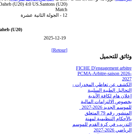
heb (U20) 4:0 US.Santons (U20)
Match
12 - الجولة الثانية عشرة
heb (U20)
2025-12-19
[Retour]
وثائق للتحميل
FICHE D'engagement arbitre
PCMA-Arbitre-saison 2026-
2027
الكشف عن تعاطي المخدرات -
التحاليل الطبية السلبية
إعلان هام لكافة الأندية
بخصوص الالتزامات المالية
للموسم الجديد 2026-2027_
المنشور رقم 79 المتعلق
بالأحكام التنظيمية لمهنة
التدريب في كرة القدم للموسم
الرياضي 2026-2027