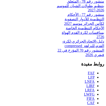
منشور رقم 78 - المتعلق
بتنظيم بطولات الشبان للموسم
2026-2027
منشور رقم 77 - الأحكام
التنظيمية للأدوار التصفوية
لكأس الجزائر موسم 2027
الأحكام التنظيمية الخاصة
بمنافسات لكرة القدم الهواة
2726
دليل-الاتحاد-الجزائري-لكرة-
القدم-للنزاهة_compressed
المنشور رقم 70 المؤرخ في 22
فيفري 2026
روابط مفيدة
FAF
LFP
LNFA
LIRF
LRFA
LWFG
FIFA
CAF