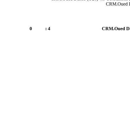
CRM.Oued Da
0
4 :
CRM.Oued Da