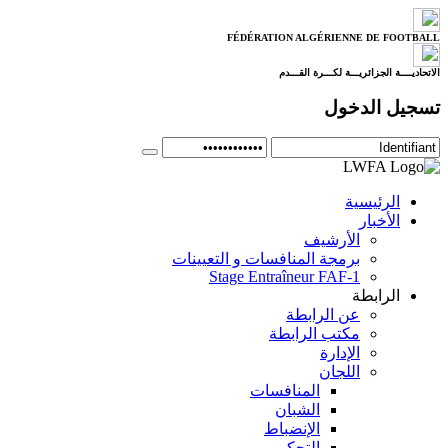
FÉDÉRATION ALGÉRIENNE DE FOOTBALL
الاتحاديــــة الجزائريـــة لكـــرة القـــدم
تسجيل الدخول
الرئيسية
الأخبار
الأرشيف
برمجة المنافسات و التعيينات
Stage Entraîneur FAF-1
الرابطة
عن الرابطة
مكتب الرابطة
الإدارة
اللجان
المنافسات
الشبان
الإنضباط
التحكيم