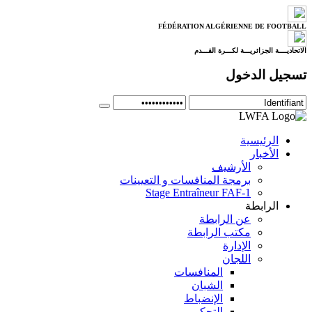
FÉDÉRATION ALGÉRIENNE DE FOOTBALL
الاتحاديــــة الجزائريـــة لكـــرة القـــدم
تسجيل الدخول
الرئيسية
الأخبار
الأرشيف
برمجة المنافسات و التعيينات
Stage Entraîneur FAF-1
الرابطة
عن الرابطة
مكتب الرابطة
الإدارة
اللجان
المنافسات
الشبان
الإنضباط
التحكيم