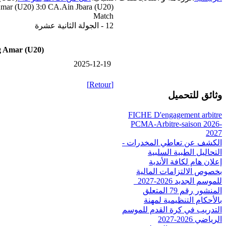
mar (U20) 3:0 CA.Ain Jbara (U20)
Match
12 - الجولة الثانية عشرة
 Amar (U20)
2025-12-19
[Retour]
وثائق للتحميل
FICHE D'engagement arbitre
PCMA-Arbitre-saison 2026-
2027
الكشف عن تعاطي المخدرات -
التحاليل الطبية السلبية
إعلان هام لكافة الأندية
بخصوص الالتزامات المالية
للموسم الجديد 2026-2027_
المنشور رقم 79 المتعلق
بالأحكام التنظيمية لمهنة
التدريب في كرة القدم للموسم
الرياضي 2026-2027