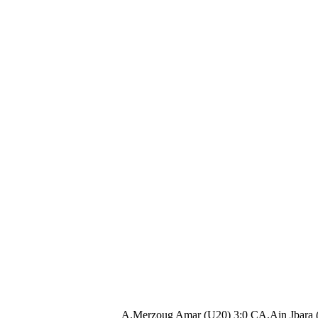
A.Merzoug Amar (U20) 3:0 CA.Ain Jbara 