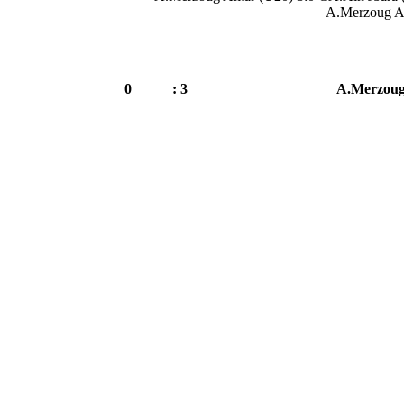
A.Merzoug A
0
3 :
A.Merzoug