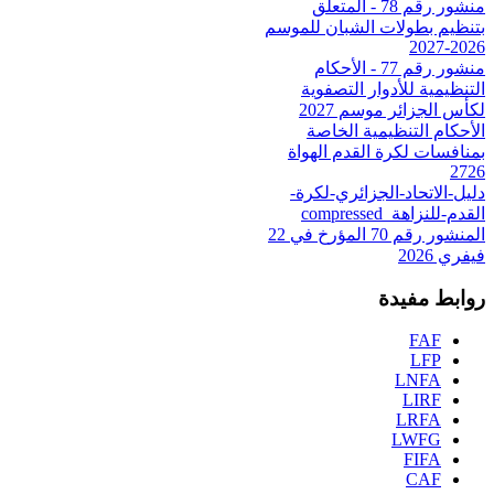
منشور رقم 78 - المتعلق
بتنظيم بطولات الشبان للموسم
2026-2027
منشور رقم 77 - الأحكام
التنظيمية للأدوار التصفوية
لكأس الجزائر موسم 2027
الأحكام التنظيمية الخاصة
بمنافسات لكرة القدم الهواة
2726
دليل-الاتحاد-الجزائري-لكرة-
القدم-للنزاهة_compressed
المنشور رقم 70 المؤرخ في 22
فيفري 2026
روابط مفيدة
FAF
LFP
LNFA
LIRF
LRFA
LWFG
FIFA
CAF