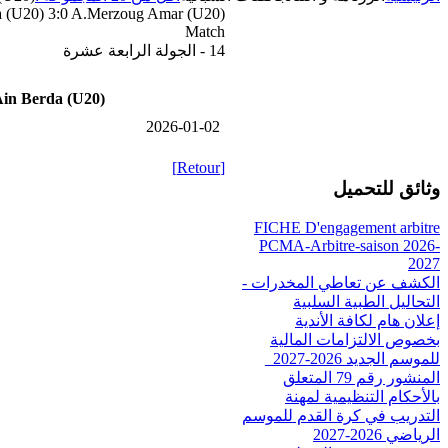
a (U20) 3:0 A.Merzoug Amar (U20)
Match
14 - الجولة الرابعة عشرة
in Berda (U20)
2026-01-02
[Retour]
وثائق للتحميل
FICHE D'engagement arbitre
PCMA-Arbitre-saison 2026-
2027
الكشف عن تعاطي المخدرات -
التحاليل الطبية السلبية
إعلان هام لكافة الأندية
بخصوص الالتزامات المالية
للموسم الجديد 2026-2027_
المنشور رقم 79 المتعلق
بالأحكام التنظيمية لمهنة
التدريب في كرة القدم للموسم
الرياضي 2026-2027