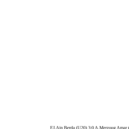
EJ.Ain Berda (U20) 3:0 A.Merzoug Amar 