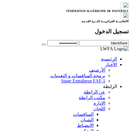
FÉDÉRATION ALGÉRIENNE DE FOOTBALL
الاتحاديــــة الجزائريـــة لكـــرة القـــدم
تسجيل الدخول
الرئيسية
الأخبار
الأرشيف
برمجة المنافسات و التعيينات
Stage Entraîneur FAF-1
الرابطة
عن الرابطة
مكتب الرابطة
الإدارة
اللجان
المنافسات
الشبان
الإنضباط
التحكيم