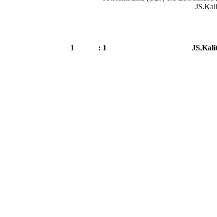
JS.Kal
1
1 :
JS.Kali