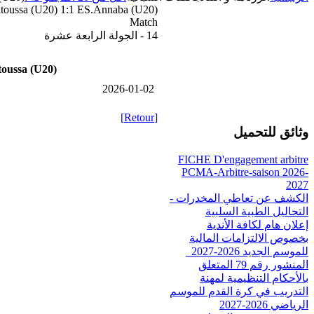
itoussa (U20) 1:1 ES.Annaba (U20)
Match
14 - الجولة الرابعة عشرة
toussa (U20)
2026-01-02
[Retour]
وثائق للتحميل
FICHE D'engagement arbitre
PCMA-Arbitre-saison 2026-
2027
الكشف عن تعاطي المخدرات -
التحاليل الطبية السلبية
إعلان هام لكافة الأندية
بخصوص الالتزامات المالية
للموسم الجديد 2026-2027_
المنشور رقم 79 المتعلق
بالأحكام التنظيمية لمهنة
التدريب في كرة القدم للموسم
الرياضي 2026-2027