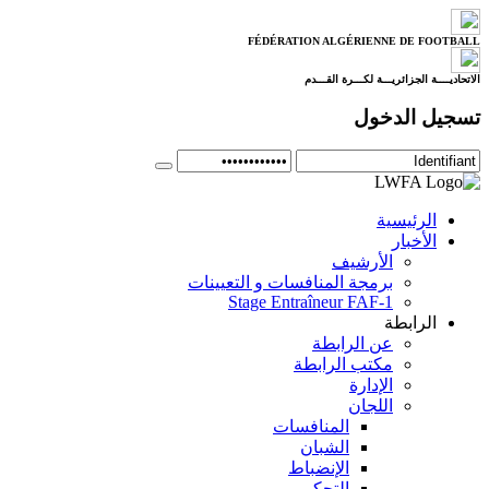
FÉDÉRATION ALGÉRIENNE DE FOOTBALL
الاتحاديــــة الجزائريـــة لكـــرة القـــدم
تسجيل الدخول
الرئيسية
الأخبار
الأرشيف
برمجة المنافسات و التعيينات
Stage Entraîneur FAF-1
الرابطة
عن الرابطة
مكتب الرابطة
الإدارة
اللجان
المنافسات
الشبان
الإنضباط
التحكيم