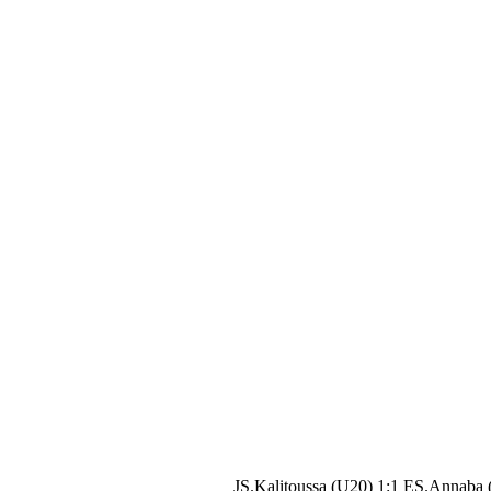
JS.Kalitoussa (U20) 1:1 ES.Annaba