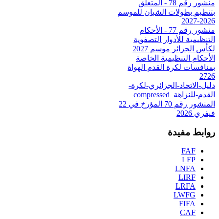
منشور رقم 78 - المتعلق
بتنظيم بطولات الشبان للموسم
2026-2027
منشور رقم 77 - الأحكام
التنظيمية للأدوار التصفوية
لكأس الجزائر موسم 2027
الأحكام التنظيمية الخاصة
بمنافسات لكرة القدم الهواة
2726
دليل-الاتحاد-الجزائري-لكرة-
القدم-للنزاهة_compressed
المنشور رقم 70 المؤرخ في 22
فيفري 2026
روابط مفيدة
FAF
LFP
LNFA
LIRF
LRFA
LWFG
FIFA
CAF