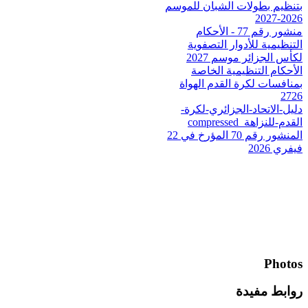
بتنظيم بطولات الشبان للموسم
2026-2027
منشور رقم 77 - الأحكام
التنظيمية للأدوار التصفوية
لكأس الجزائر موسم 2027
الأحكام التنظيمية الخاصة
بمنافسات لكرة القدم الهواة
2726
دليل-الاتحاد-الجزائري-لكرة-
القدم-للنزاهة_compressed
المنشور رقم 70 المؤرخ في 22
فيفري 2026
Photos
روابط مفيدة