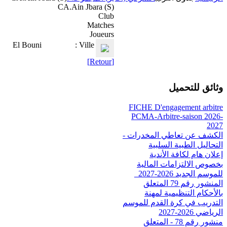
CA.Ain Jbara (S)
Club
Matches
Joueurs
El Bouni
Ville :
[Retour]
وثائق للتحميل
FICHE D'engagement arbitre
PCMA-Arbitre-saison 2026-
2027
الكشف عن تعاطي المخدرات -
التحاليل الطبية السلبية
إعلان هام لكافة الأندية
بخصوص الالتزامات المالية
للموسم الجديد 2026-2027_
المنشور رقم 79 المتعلق
بالأحكام التنظيمية لمهنة
التدريب في كرة القدم للموسم
الرياضي 2026-2027
منشور رقم 78 - المتعلق