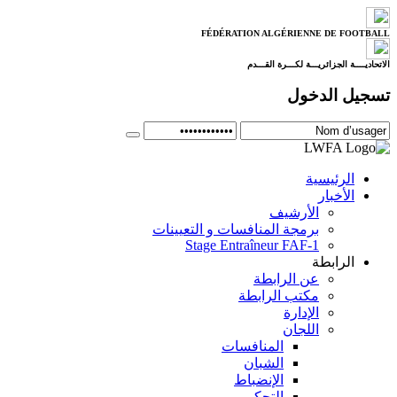
FÉDÉRATION ALGÉRIENNE DE FOOTBALL
الاتحاديــــة الجزائريـــة لكـــرة القـــدم
تسجيل الدخول
الرئيسية
الأخبار
الأرشيف
برمجة المنافسات و التعيينات
Stage Entraîneur FAF-1
الرابطة
عن الرابطة
مكتب الرابطة
الإدارة
اللجان
المنافسات
الشبان
الإنضباط
التحكيم