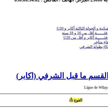
نية و الجولة الثالثة أكابر و U20
ــة أقل من 16 و 18 سنة
ئــــــة أكابر و أقل من U20
لقاء متأخر
Ligue de Wilay
الفوج (أ)