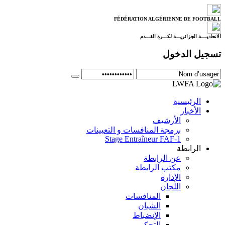
FÉDÉRATION ALGÉRIENNE DE FOOTBALL
الاتحاديــــة الجزائريـــة لكـــرة القـــدم
تسجيل الدخول
الرئيسية
الأخبار
الأرشيف
برمجة المنافسات و التعيينات
Stage Entraîneur FAF-1
الرابطة
عن الرابطة
مكتب الرابطة
الإدارة
اللجان
المنافسات
الشبان
الإنضباط
التحكيم