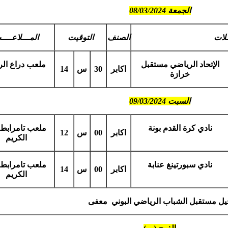
الجمعة 08/03/2024
ـلات
الصنف
التوقيت
المـــلاعـــ
الإتحاد الرياضي مستقبل
ملعب دراع ال
اكابر
30
س
14
خرازة
السبت 09/03/2024
نادي كرة القدم بونة
ملعب تامرابط 
اكابر
00
س
12
الكريم
نادي سبورتينغ عنابة
ملعب تامرابط 
اكابر
00
س
14
الكريم
يل مستقبل الشباب الرياضي البوني معفى