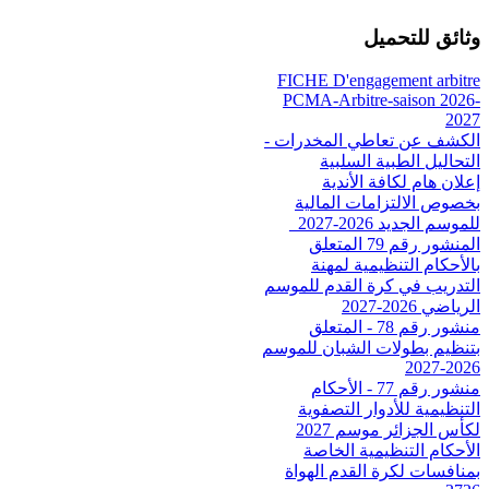
وثائق للتحميل
FICHE D'engagement arbitre
PCMA-Arbitre-saison 2026-
2027
الكشف عن تعاطي المخدرات -
التحاليل الطبية السلبية
إعلان هام لكافة الأندية
بخصوص الالتزامات المالية
للموسم الجديد 2026-2027_
المنشور رقم 79 المتعلق
بالأحكام التنظيمية لمهنة
التدريب في كرة القدم للموسم
الرياضي 2026-2027
منشور رقم 78 - المتعلق
بتنظيم بطولات الشبان للموسم
2026-2027
منشور رقم 77 - الأحكام
التنظيمية للأدوار التصفوية
لكأس الجزائر موسم 2027
الأحكام التنظيمية الخاصة
بمنافسات لكرة القدم الهواة