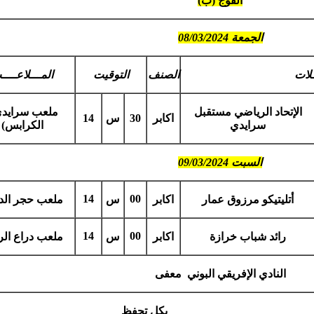
الفوج (ب)
الجمعة 08/03/2024
ـلات
الصنف
التوقيت
المـــلاعـــ
الإتحاد الرياضي مستقبل
ملعب سرايدي
اكابر
30
س
14
سرايدي
الكرابس)
السبت 09/03/2024
14
00
أتليتيكو مرزوق عمار
اكابر
س
ملعب حجر ال
14
00
رائد شباب خرازة
اكابر
س
ملعب دراع ال
النادي الإفريقي البوني معفى
بكل تحفظ