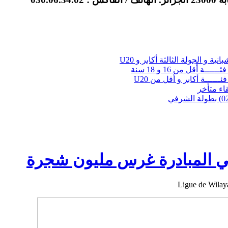
نية و الجولة الثالثة أكابر و U20
ــة أقل من 16 و 18 سنة
ئــــــة أكابر و أقل من U20
لقاء متأخر
 المبادرة غرس مليون شجرة
Ligue de Wilay