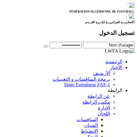
FÉDÉRATION ALGÉRIENNE DE FOOTBALL
الاتحاديــــة الجزائريـــة لكـــرة القـــدم
تسجيل الدخول
الرئيسية
الأخبار
الأرشيف
برمجة المنافسات و التعيينات
Stage Entraîneur FAF-1
الرابطة
عن الرابطة
مكتب الرابطة
الإدارة
اللجان
المنافسات
الشبان
الإنضباط
التحكيم