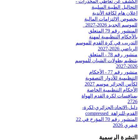
الكشف عن تعاطي المخدرات -
التحاليل الطبية السلبية
إعلان هام لكافة الأندية
بخصوص الالتزامات المالية
للموسم الجديد 2026-2027_
المنشور رقم 79 المتعلق
بالأحكام التنظيمية لمهنة
التدريب في كرة القدم للموسم
الرياضي 2026-2027
منشور رقم 78 - المتعلق
بتنظيم بطولات الشبان للموسم
2026-2027
منشور رقم 77 - الأحكام
التنظيمية للأدوار التصفوية
لكأس الجزائر موسم 2027
الأحكام التنظيمية الخاصة
بمنافسات لكرة القدم الهواة
2726
دليل-الاتحاد-الجزائري-لكرة-
القدم-للنزاهة_compressed
المنشور رقم 70 المؤرخ في 22
فيفري 2026
النشرة الرسمية