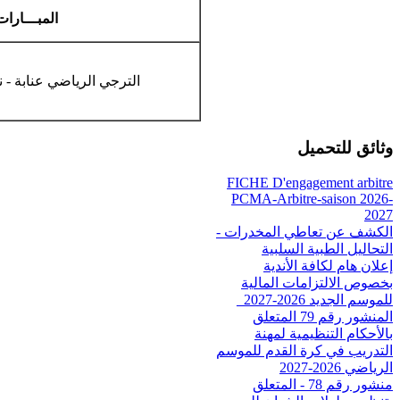
المبـــارات
الترجي الرياضي عنابة - 
وثائق للتحميل
FICHE D'engagement arbitre
PCMA-Arbitre-saison 2026-
2027
الكشف عن تعاطي المخدرات -
التحاليل الطبية السلبية
إعلان هام لكافة الأندية
بخصوص الالتزامات المالية
للموسم الجديد 2026-2027_
المنشور رقم 79 المتعلق
بالأحكام التنظيمية لمهنة
التدريب في كرة القدم للموسم
الرياضي 2026-2027
منشور رقم 78 - المتعلق