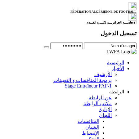
FÉDÉRATION ALGÉRIENNE DE FOOTBALL
الاتحاديــــة الجزائريـــة لكـــرة القـــدم
تسجيل الدخول
الرئيسية
الأخبار
الأرشيف
برمجة المنافسات و التعيينات
Stage Entraîneur FAF-1
الرابطة
عن الرابطة
مكتب الرابطة
الإدارة
اللجان
المنافسات
الشبان
الإنضباط
التحكيم