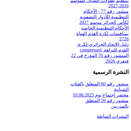
بتنظيم بطولات الشبان للموسم
2026-2027
منشور رقم 77 - الأحكام
التنظيمية للأدوار التصفوية
لكأس الجزائر موسم 2027
الأحكام التنظيمية الخاصة
بمنافسات لكرة القدم الهواة
2726
دليل-الاتحاد-الجزائري-لكرة-
القدم-للنزاهة_compressed
المنشور رقم 70 المؤرخ في 22
فيفري 2026
النشرة الرسمية
منشور رقم 60 المتعلق بالفئات
الشبانية
محضر اجتماع يوم 10.08.2025
منشور رقم 59 المتعلق
بالمدربين
النشرات السابقة