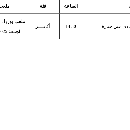
الساعة
فئة
ملعب
ملعب بوزراد 
نادي عين جبارة
30ا14
أكابــــر
الجمعة 05/12/2025