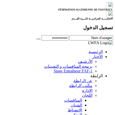
FÉDÉRATION ALGÉRIENNE DE FOOTBALL
الاتحاديــــة الجزائريـــة لكـــرة القـــدم
تسجيل الدخول
الرئيسية
الأخبار
الأرشيف
برمجة المنافسات و التعيينات
Stage Entraîneur FAF-1
الرابطة
عن الرابطة
مكتب الرابطة
الإدارة
اللجان
المنافسات
الشبان
الإنضباط
التحكيم