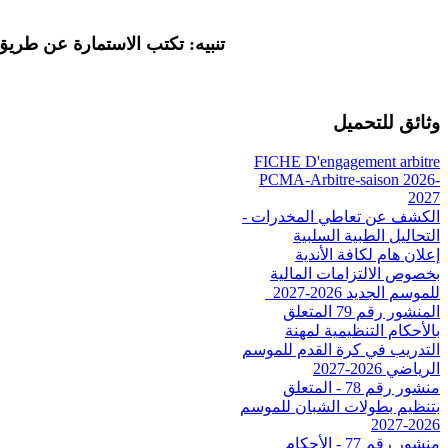
تنبيه: تكتب الاستمارة عن طري
وثائق للتحميل
FICHE D'engagement arbitre
PCMA-Arbitre-saison 2026-
2027
الكشف عن تعاطي المخدرات -
التحاليل الطبية السلبية
إعلان هام لكافة الأندية
بخصوص الالتزامات المالية
للموسم الجديد 2026-2027_
المنشور رقم 79 المتعلق
بالأحكام التنظيمية لمهنة
التدريب في كرة القدم للموسم
الرياضي 2026-2027
منشور رقم 78 - المتعلق
بتنظيم بطولات الشبان للموسم
2026-2027
منشور رقم 77 - الأحكام