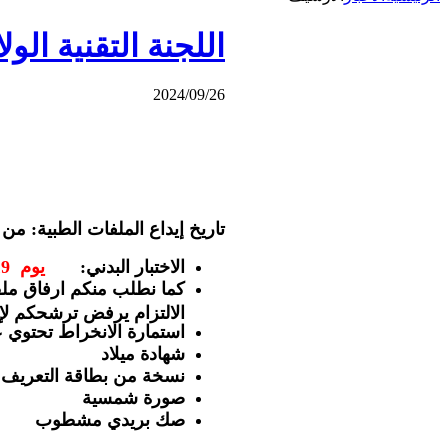
اللجنة التقنية الول
2024/09/26
تاريخ إيداع الملفات الطبية: من 26 سبتمبر الى غاية 17 أكتوبر
الاختبار البدني:
يوم 19 أكتوبر
كما نطلب منكم ارفاق ملف ادا
الالتزام يرفض ترشحكم لإجت
استمارة الانخراط تحتوي ع
شهادة ميلاد
نسخة من بطاقة التعريف
صورة شمسية
صك بريدي مشطوب