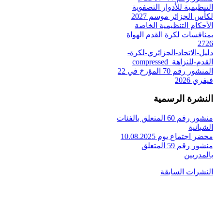
التنظيمية للأدوار التصفوية
لكأس الجزائر موسم 2027
الأحكام التنظيمية الخاصة
بمنافسات لكرة القدم الهواة
2726
دليل-الاتحاد-الجزائري-لكرة-
القدم-للنزاهة_compressed
المنشور رقم 70 المؤرخ في 22
فيفري 2026
النشرة الرسمية
منشور رقم 60 المتعلق بالفئات
الشبانية
محضر اجتماع يوم 10.08.2025
منشور رقم 59 المتعلق
بالمدربين
النشرات السابقة