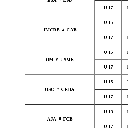
ESA # ESB
JMCRB # CAB
OM # USMK
OSC # CRBA
AJA # FCB