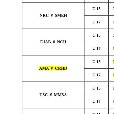
NRC # SMEH
EJAB # NCH
AMA # CRHD
USC # MMSA