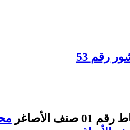
محضر لجنة