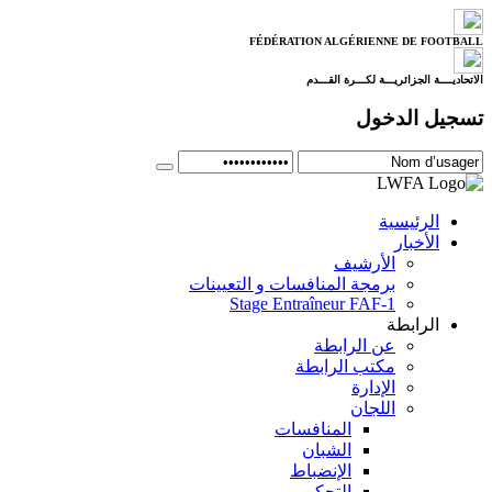
FÉDÉRATION ALGÉRIENNE DE FOOTBALL
الاتحاديــــة الجزائريـــة لكـــرة القـــدم
تسجيل الدخول
الرئيسية
الأخبار
الأرشيف
برمجة المنافسات و التعيينات
Stage Entraîneur FAF-1
الرابطة
عن الرابطة
مكتب الرابطة
الإدارة
اللجان
المنافسات
الشبان
الإنضباط
التحكيم