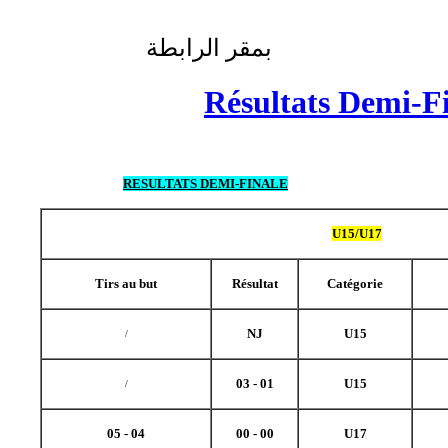
بمقر الرابطة
Résultats Demi-
RESULTATS DEMI-FINALE
U15/U17
Tirs au but
Résultat
Catégorie
NJ
U15
/
01 - 03
U15
/
04 - 05
00 - 00
U17