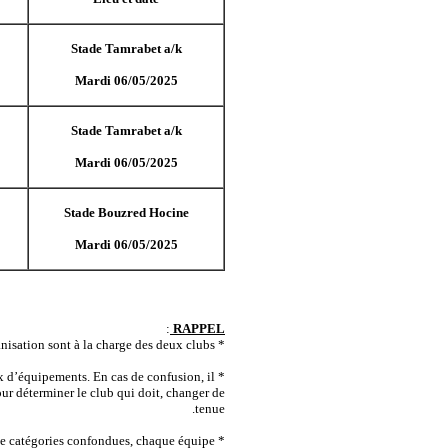
Stade Tamrabet a/k
Mardi 06/05/2025
Stade Tamrabet a/k
Mardi 06/05/2025
Stade Bouzred Hocine
Mardi 06/05/2025
:
RAPPEL
* Les frais de l’organisation sont à la charge des deux clubs.
* Chaque club doit présenter deux jeux d’équipements. En cas de confusion, il
our déterminer le club qui doit, changer de
tenue.
* Avant le début des rencontres toute catégories confondues, chaque équipe