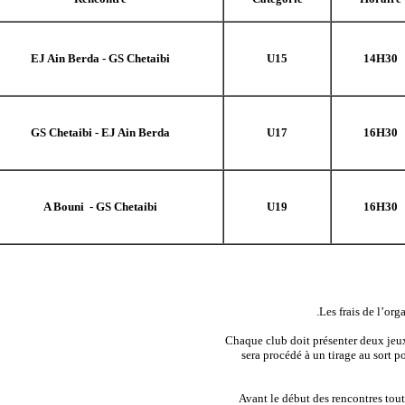
EJ Ain Berda - GS Chetaibi
U15
14H30
GS Chetaibi - EJ Ain Berda
U17
16H30
A Bouni - GS Chetaibi
U19
16H30
sera procédé à un tirage au sort p