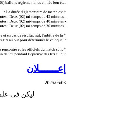
6) ballons réglementaires en très bon état.
* La durée règlementaire de match est :
- U 19 : 90 minutes : Deux (02) mi-temps de 45 minutes.
- U 17 : 80 minutes : Deux (02) mi-temps de 40 minutes.
- U 15 : 60 minutes : Deux (02) mi-temps de 30 minutes.
* A la fin du temps règlementaire et en cas de résultat nul, l’arbitre de la
x tirs au but pour déterminer le vainqueur.
* Seuls les joueurs ayant terminé la rencontre et les officiels du match sont
rain de jeu pendant l’épreuve des tirs au but.
إعـــــــلان
2025/05/03
ليكن في علم