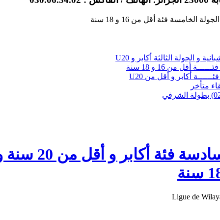
نية و الجولة الثالثة أكابر و U20
ــة أقل من 16 و 18 سنة
ئــــــة أكابر و أقل من U20
لقاء متأخر
تعيينات الجولة ال
Ligue de Wilay