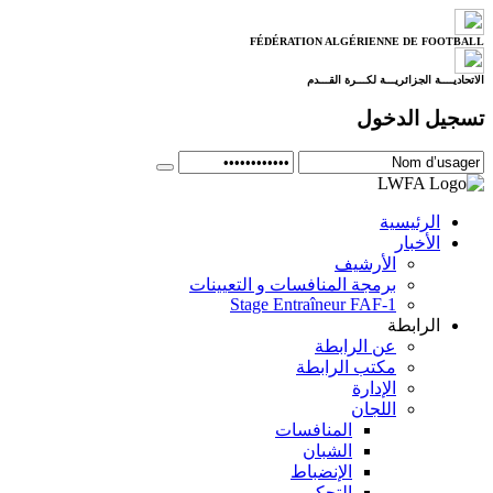
FÉDÉRATION ALGÉRIENNE DE FOOTBALL
الاتحاديــــة الجزائريـــة لكـــرة القـــدم
تسجيل الدخول
الرئيسية
الأخبار
الأرشيف
برمجة المنافسات و التعيينات
Stage Entraîneur FAF-1
الرابطة
عن الرابطة
مكتب الرابطة
الإدارة
اللجان
المنافسات
الشبان
الإنضباط
التحكيم