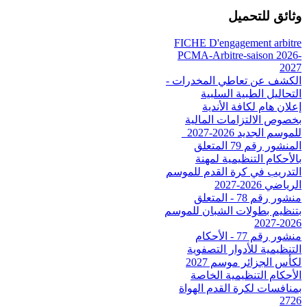
وثائق للتحميل
FICHE D'engagement arbitre
PCMA-Arbitre-saison 2026-
2027
الكشف عن تعاطي المخدرات -
التحاليل الطبية السلبية
إعلان هام لكافة الأندية
بخصوص الالتزامات المالية
للموسم الجديد 2026-2027_
المنشور رقم 79 المتعلق
بالأحكام التنظيمية لمهنة
التدريب في كرة القدم للموسم
الرياضي 2026-2027
منشور رقم 78 - المتعلق
بتنظيم بطولات الشبان للموسم
2026-2027
منشور رقم 77 - الأحكام
التنظيمية للأدوار التصفوية
لكأس الجزائر موسم 2027
الأحكام التنظيمية الخاصة
بمنافسات لكرة القدم الهواة
2726