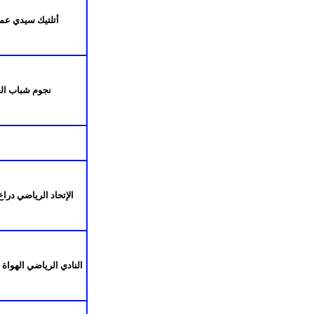
أتلتيك سيدي عما
نجوم شباب ال
الإتحاد الرياضي درا
النادي الرياضي الهواة