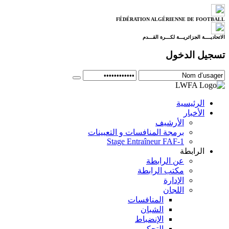
FÉDÉRATION ALGÉRIENNE DE FOOTBALL
الاتحاديــــة الجزائريـــة لكـــرة القـــدم
تسجيل الدخول
الرئيسية
الأخبار
الأرشيف
برمجة المنافسات و التعيينات
Stage Entraîneur FAF-1
الرابطة
عن الرابطة
مكتب الرابطة
الإدارة
اللجان
المنافسات
الشبان
الإنضباط
التحكيم