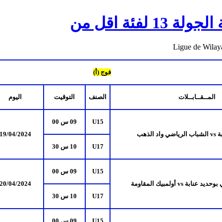
Ligue de Wilay
فوج (أ)
المــقــابــلات
الصنف
التوقيت
اليوم
U15
09 س 00
بة
vs
الشباب الرياضي واد الذهب
/2024
4
/0
19
U17
10 س 30
U15
09 س 00
 بوحديد عنابة
vs
أولمبيك المقاومة
/2024
4
20/0
U17
10 س 30
U15
09 س 00