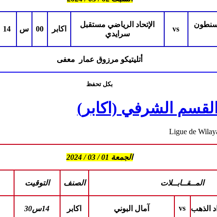
لسنطون
الإتحاد الرياضي مستقبل
vs
اكابر
00
س
14
سرايدي
أتليتيكو مرزوق عمار معفى
بكل تحفظ
Ligue de Wilay
الجمعة 01 / 03 / 2024
المــقــابــلات
الصنف
التوقيت
vs
د الذهب
آمال البوني
اكابر
14س30