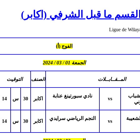
Ligue de Wilay
الفوج (أ)
الجمعة 01 / 03 / 2024
المــقــابــلات
الصنف
التوقيت
شباب
نادي سبورتينغ عنابة
vs
اكابر
30
س
14
ني
لشعيبة
النجم الرياضي سرايدي
vs
اكابر
30
س
14