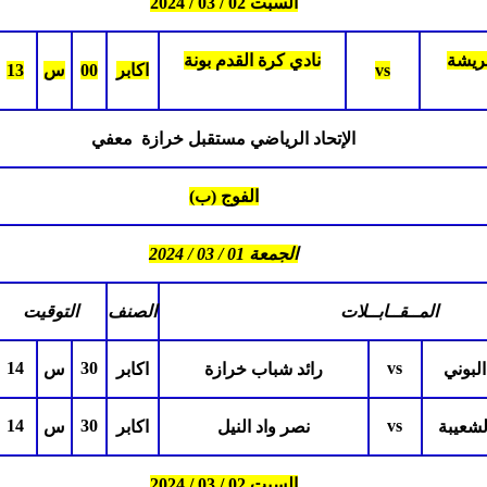
السبت 02 / 03 / 2024
ريشة
نادي كرة القدم بونة
vs
اكابر
00
س
13
الإتحاد الرياضي مستقبل خرازة معفي
الفوج (ب)
الجمعة 01 / 03 / 2024
المــقــابــلات
الصنف
التوقيت
14
30
vs
البوني
رائد شباب خرازة
اكابر
س
14
30
vs
لشعيبة
نصر واد النيل
اكابر
س
السبت 02 / 03 / 2024