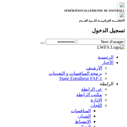
FÉDÉRATION ALGÉRIENNE DE FOOTBALL
الاتحاديــــة الجزائريـــة لكـــرة القـــدم
تسجيل الدخول
الرئيسية
الأخبار
الأرشيف
برمجة المنافسات و التعيينات
Stage Entraîneur FAF-1
الرابطة
عن الرابطة
مكتب الرابطة
الإدارة
اللجان
المنافسات
الشبان
الإنضباط
التحكيم