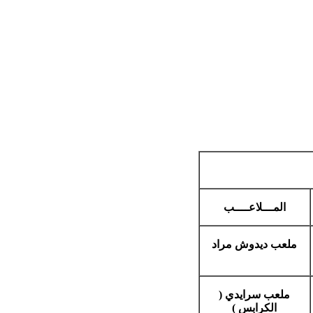
المـــلاعــــب
ملعب ديدوش مراد
ملعب سرايدي (
الكرابس )