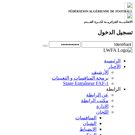
FÉDÉRATION ALGÉRIENNE DE FOOTBALL
الاتحاديــــة الجزائريـــة لكـــرة القـــدم
تسجيل الدخول
الرئيسية
الأخبار
الأرشيف
برمجة المنافسات و التعيينات
Stage Entraîneur FAF-1
الرابطة
عن الرابطة
مكتب الرابطة
الإدارة
اللجان
المنافسات
الشبان
الإنضباط
التحكيم