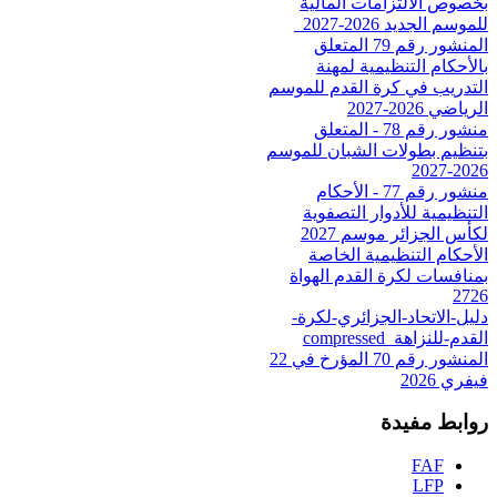
بخصوص الالتزامات المالية
للموسم الجديد 2026-2027_
المنشور رقم 79 المتعلق
بالأحكام التنظيمية لمهنة
التدريب في كرة القدم للموسم
الرياضي 2026-2027
منشور رقم 78 - المتعلق
بتنظيم بطولات الشبان للموسم
2026-2027
منشور رقم 77 - الأحكام
التنظيمية للأدوار التصفوية
لكأس الجزائر موسم 2027
الأحكام التنظيمية الخاصة
بمنافسات لكرة القدم الهواة
2726
دليل-الاتحاد-الجزائري-لكرة-
القدم-للنزاهة_compressed
المنشور رقم 70 المؤرخ في 22
فيفري 2026
روابط مفيدة
FAF
LFP