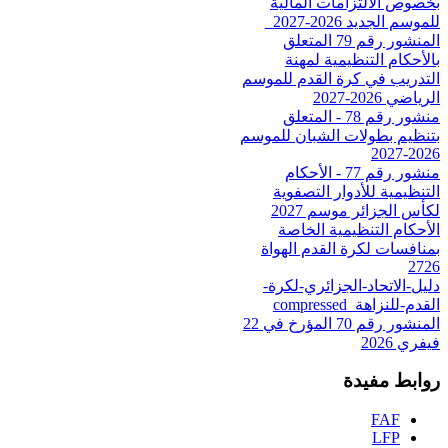
بخصوص الالتزامات المالية
للموسم الجديد 2026-2027_
المنشور رقم 79 المتعلق
بالأحكام التنظيمية لمهنة
التدريب في كرة القدم للموسم
الرياضي 2026-2027
منشور رقم 78 - المتعلق
بتنظيم بطولات الشبان للموسم
2026-2027
منشور رقم 77 - الأحكام
التنظيمية للأدوار التصفوية
لكأس الجزائر موسم 2027
الأحكام التنظيمية الخاصة
بمنافسات لكرة القدم الهواة
2726
دليل-الاتحاد-الجزائري-لكرة-
القدم-للنزاهة_compressed
المنشور رقم 70 المؤرخ في 22
فيفري 2026
روابط مفيدة
FAF
LFP