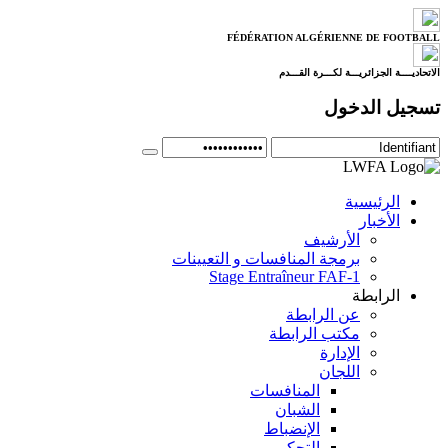
FÉDÉRATION ALGÉRIENNE DE FOOTBALL
الاتحاديــــة الجزائريـــة لكـــرة القـــدم
تسجيل الدخول
الرئيسية
الأخبار
الأرشيف
برمجة المنافسات و التعيينات
Stage Entraîneur FAF-1
الرابطة
عن الرابطة
مكتب الرابطة
الإدارة
اللجان
المنافسات
الشبان
الإنضباط
التحكيم