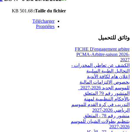
501.68 KB
Taille du fichier:
Télécharger
Propriétes
وثائق للتحميل
FICHE D'engagement arbitre
PCMA-Arbitre-saison 2026-
2027
الكشف عن تعاطي المخدرات -
التحاليل الطبية السلبية
إعلان هام لكافة الأندية
بخصوص الالتزامات المالية
للموسم الجديد 2026-2027_
المنشور رقم 79 المتعلق
بالأحكام التنظيمية لمهنة
التدريب في كرة القدم للموسم
الرياضي 2026-2027
منشور رقم 78 - المتعلق
بتنظيم بطولات الشبان للموسم
2026-2027