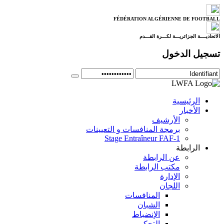
FÉDÉRATION ALGÉRIENNE DE FOOTBALL
الاتحاديــــة الجزائريـــة لكـــرة القـــدم
تسجيل الدخول
الرئيسية
الأخبار
الأرشيف
برمجة المنافسات و التعيينات
Stage Entraîneur FAF-1
الرابطة
عن الرابطة
مكتب الرابطة
الإدارة
اللجان
المنافسات
الشبان
الإنضباط
التحكيم